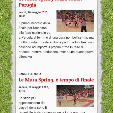
Perugia
lunedì, 18 maggio 2026,
08:44
Il primo incontro della
finale per l'accesso
alla fase nazionale va
a Perugia al termine di una gara non bellissima, ma
molto combattuta da ambo le parti. Le lucchesi non
riescono ad imporre il proprio ritmo in fase di
attacco, mentre producono invece una buona prova
difensiva
BASKET LE MURA
Le Mura Spring, è tempo di finale
sabato, 16 maggio 2026,
17:18
La sfida più
appassionante dei
playoff della serie B
femminile è sicuramente quella in programma