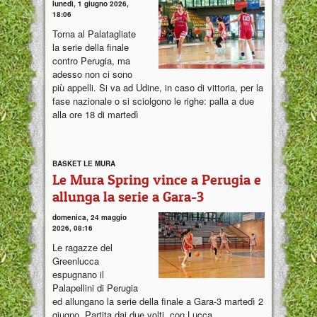
lunedì, 1 giugno 2026,
18:06
Torna al Palatagliate
la serie della finale
contro Perugia, ma
adesso non ci sono
più appelli. Si va ad Udine, in caso di vittoria, per la
fase nazionale o si sciolgono le righe: palla a due
alla ore 18 di martedì
BASKET LE MURA
Le Mura Spring vince a Perugia e
allunga la serie a Gara-3
domenica, 24 maggio
2026, 08:16
Le ragazze del
Greenlucca
espugnano il
Palapellini di Perugia
ed allungano la serie della finale a Gara-3 martedì 2
giugno. Partita dai due volti, con Lucca