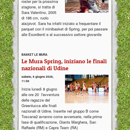
roster per la prossima
stagione, si tratta di
Sara Valentino, 2005
di 186 cm, ruolo
ala/pivot. Sara ha infatti iniziato a frequentare il
parquet con il minibasket di Spring, per poi passare
alle Esordienti e al successivo settore giovanile
BASKET LE MURA
Le Mura Spring, iniziano le finali
nazionali di Udine
sabato, 6 giugno 2026,
11:56
Inizia lunedì 8 giugno
alle ore 20 l'avventura
delle ragazze del
Greenlucca alle finali
nazionali di Udine. Inserite nel gruppo B come
Toscana2 avranno come avversarie, nella prima
fase di qualificazione, Giants Marghera, San
Raffaele (RM) e Capra Team (RA)