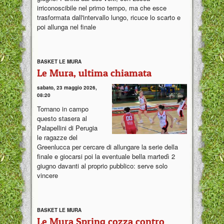
irriconoscibile nel primo tempo, ma che esce
trasformata dall'intervallo lungo, ricuce lo scarto e
poi allunga nel finale
BASKET LE MURA
Le Mura, ultima chiamata
sabato, 23 maggio 2026,
08:20
Tornano in campo
questo stasera al
Palapellini di Perugia
le ragazze del
Greenlucca per cercare di allungare la serie della
finale e giocarsi poi la eventuale bella martedì 2
giugno davanti al proprio pubblico: serve solo
vincere
BASKET LE MURA
Le Mura Spring cozza contro