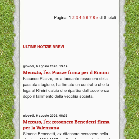
Pagina:
1
2
3
4
5
6
7
8
»
di 8 totali
ULTIME NOTIZIE BREVI
giovedì, 6 agosto 2026, 13:19
Mercato, l'ex Piazze firma per il Rimini
Facundo Piazze, ex attaccante rossonero della
passata stagione, ha firmato un contratto che lo
lega al Rimini calcio che ripartirà dall'Eccellenza
dopo il fallimento della vecchia società.
giovedì, 6 agosto 2026, 08:33
Mercato, l'ex rossonero Benedetti firma
per la Valenzana
Simone Benedetti, ex difensore rossonero nella