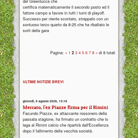
del Greenlucca che
certifica matematicamente il secondo posto ed il
fattore campo a favore in tutti i turni di playoff.
Successo per niente scontato, strappato con un
sontuoso terzo quarto da 8-25 che ha ribaltato le
sorti della gara
Pagina:
«
1
2
3
4
5
6
7
8
»
di 8 totali
ULTIME NOTIZIE BREVI
giovedì, 6 agosto 2026, 13:19
Mercato, l'ex Piazze firma per il Rimini
Facundo Piazze, ex attaccante rossonero della
passata stagione, ha firmato un contratto che lo
lega al Rimini calcio che ripartirà dall'Eccellenza
dopo il fallimento della vecchia società.