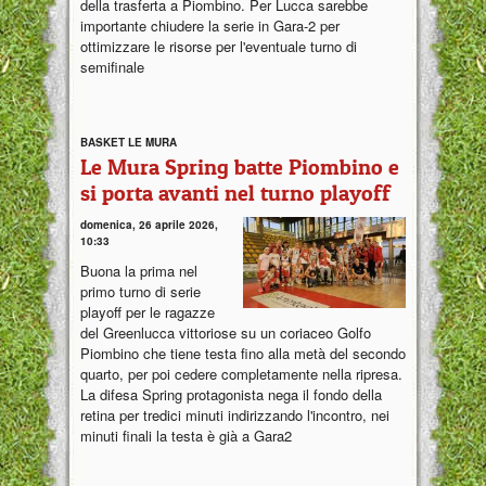
della trasferta a Piombino. Per Lucca sarebbe
importante chiudere la serie in Gara-2 per
ottimizzare le risorse per l'eventuale turno di
semifinale
BASKET LE MURA
Le Mura Spring batte Piombino e
si porta avanti nel turno playoff
domenica, 26 aprile 2026,
10:33
Buona la prima nel
primo turno di serie
playoff per le ragazze
del Greenlucca vittoriose su un coriaceo Golfo
Piombino che tiene testa fino alla metà del secondo
quarto, per poi cedere completamente nella ripresa.
La difesa Spring protagonista nega il fondo della
retina per tredici minuti indirizzando l'incontro, nei
minuti finali la testa è già a Gara2