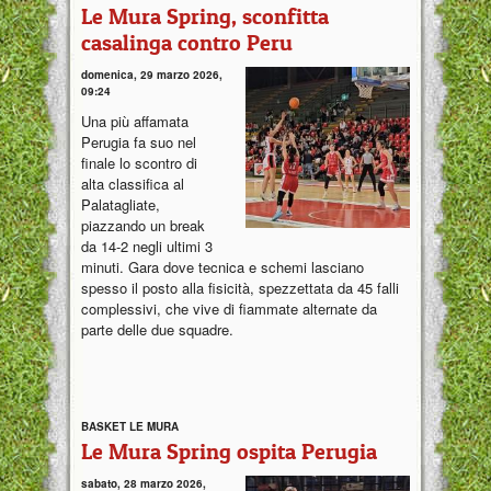
Le Mura Spring, sconfitta
casalinga contro Peru
domenica, 29 marzo 2026,
09:24
Una più affamata
Perugia fa suo nel
finale lo scontro di
alta classifica al
Palatagliate,
piazzando un break
da 14-2 negli ultimi 3
minuti. Gara dove tecnica e schemi lasciano
spesso il posto alla fisicità, spezzettata da 45 falli
complessivi, che vive di fiammate alternate da
parte delle due squadre.
BASKET LE MURA
Le Mura Spring ospita Perugia
sabato, 28 marzo 2026,