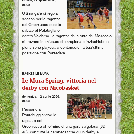
sabato, 18 aprile 2026,
08:25
Ultima gara di regolar
season per le ragazze
del Greenlucca questo
sabato al Palatagliate
contro Valdarno.Le ragazze della città del Masaccio
si trovano in chiusura di campionato invischiate in
piena zona playout, a contendersi la terz'ultima
posizione con Pontedera
BASKET LE MURA
Le Mura Spring, vittoria nel
derby con Nicobasket
domenica, 12 aprile 2026,
08:38
Passano a
Pontebuggianese le
ragazze del
Greenlucca al termine di una gara spigolosa (62-
46), con tutte le caratteristiche di un derby e