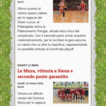
08:27
Ultimo scontro al
vertice questo sabato
per le ragazze del
Green Lucca: al
Palatagliate arriva la
Pallacanestro Perugia, attuale terza forza del
campionato. Con il secondo posto ormai acquisito
matematicamente, per le lucchesi la gara assume
un valore che va oltre la classifica, rappresentando
un possibile anticipo di semifinale playoff
BASKET LE MURA
Le Mura, vittoria a Siena e
secondo posto garantito
lunedì, 23 marzo 2026,
08:00
Vittoria sul difficile
campo del Costone
Siena per le ragazze