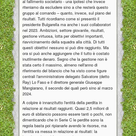
al fallimento societario - una ipotesi che invece
riteniamo da escludere sino a che resterà questo
gruppo al comando – quanto, invece, sul piano dei
risultati. Tutti ricordiamo come si presentò il
presidente Bulgarella ma anche i suoi collaboratori
nel 2023. Ambizioni, settore giovanile, risultati,
gestione virtuosa, lotta per obiettivi importanti,
riavvicinamento della squadra alla città. Di tutti
questi obiettivi nessuno si può dire raggiunto. Ma
ora si può anche aggiungere che il tutto è costato
inutilmente denaro. Segno che la gestione non è
stata certo il massimo, almeno nell'anno di
riferimento del bilancio che ha visto come figure
centrali l'amministratore delegato Salvatore (detto
Ray) Lo Faso e il direttore generale Giuseppe
Mangiarano, il secondo dei quali però sino al marzo
2024.
A colpire è innanzitutto l'entità della perdita in
relazione ai risultati raggiunti. Quasi 2,5 milioni di
euro di sbilancio possono essere tanti o pochi, non
dimenticando che in Serie C le perdite sono la
regola basta poi ripianarle avendo le risorse, ma
l'entità va messa in relazione ai risultati: la