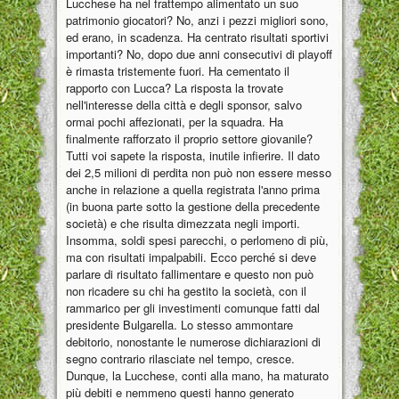
Lucchese ha nel frattempo alimentato un suo
patrimonio giocatori? No, anzi i pezzi migliori sono,
ed erano, in scadenza. Ha centrato risultati sportivi
importanti? No, dopo due anni consecutivi di playoff
è rimasta tristemente fuori. Ha cementato il
rapporto con Lucca? La risposta la trovate
nell'interesse della città e degli sponsor, salvo
ormai pochi affezionati, per la squadra. Ha
finalmente rafforzato il proprio settore giovanile?
Tutti voi sapete la risposta, inutile infierire. Il dato
dei 2,5 milioni di perdita non può non essere messo
anche in relazione a quella registrata l'anno prima
(in buona parte sotto la gestione della precedente
società) e che risulta dimezzata negli importi.
Insomma, soldi spesi parecchi, o perlomeno di più,
ma con risultati impalpabili. Ecco perché si deve
parlare di risultato fallimentare e questo non può
non ricadere su chi ha gestito la società, con il
rammarico per gli investimenti comunque fatti dal
presidente Bulgarella. Lo stesso ammontare
debitorio, nonostante le numerose dichiarazioni di
segno contrario rilasciate nel tempo, cresce.
Dunque, la Lucchese, conti alla mano, ha maturato
più debiti e nemmeno questi hanno generato