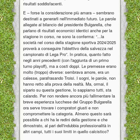
risultati soddisfacenti.
E – forse la considerazione più amara – sembrano
destinati a generarli nell'immediato futuro. Le parole
allegate al bilancio del presidente Bulgarella, che
parlano di risultati economici identici anche per la
stagione in corso, ne sono la conferma: “...la
società nel corso della stagione sportiva 2024/2025
proverà a conseguire l'obiettivo della salvezza nel
campionato di Lega Pro”. In pratica, quanto fatto
negli anni precedenti (con l'aggiunta di un primo
turno playoff), ma a costi doppi. Le premesse erano
molto (troppo) diverse: sembrava amore, era un
calesse, parafrasando Troisi. I sogni, le parole, non
hanno retto alla prova della realtà. Ma, ormai, il
sipario su questa gestione, lo sappiamo tutti, sta
calando. Per non rendere ancora più fallimentare la
breve esperienza lucchese del Gruppo Bulgarella
ora serve trovare i compratori giusti e non
compromettere la categoria. Almeno questo sarà
possibile a chi ha le redini della gestione e che
dimostrato, al pari dell'indubbia professionalità in
altri campi, tutti i suoi limiti in quello calcistico?