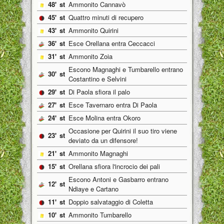
48'
st
Ammonito Cannavò
45'
st
Quattro minuti di recupero
43'
st
Ammonito Quirini
36'
st
Esce Orellana entra Ceccacci
31'
st
Ammonito Zoia
Escono Magnaghi e Tumbarello entrano
30'
st
Costantino e Selvini
29'
st
Di Paola sfiora il palo
27'
st
Esce Tavernaro entra Di Paola
24'
st
Esce Molina entra Okoro
Occasione per Quirini il suo tiro viene
23'
st
deviato da un difensore!
21'
st
Ammonito Magnaghi
15'
st
Orellana sfiora l'incrocio dei pali
Escono Antoni e Gasbarro entrano
12'
st
Ndiaye e Cartano
11'
st
Doppio salvataggio di Coletta
10'
st
Ammonito Tumbarello