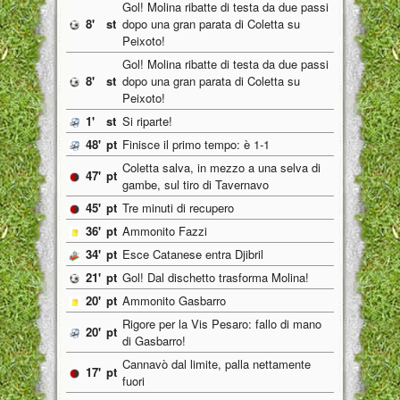
Gol! Molina ribatte di testa da due passi
8'
st
dopo una gran parata di Coletta su
Peixoto!
Gol! Molina ribatte di testa da due passi
8'
st
dopo una gran parata di Coletta su
Peixoto!
1'
st
Si riparte!
48'
pt
Finisce il primo tempo: è 1-1
Coletta salva, in mezzo a una selva di
47'
pt
gambe, sul tiro di Tavernavo
45'
pt
Tre minuti di recupero
36'
pt
Ammonito Fazzi
34'
pt
Esce Catanese entra Djibril
21'
pt
Gol! Dal dischetto trasforma Molina!
20'
pt
Ammonito Gasbarro
Rigore per la Vis Pesaro: fallo di mano
20'
pt
di Gasbarro!
Cannavò dal limite, palla nettamente
17'
pt
fuori