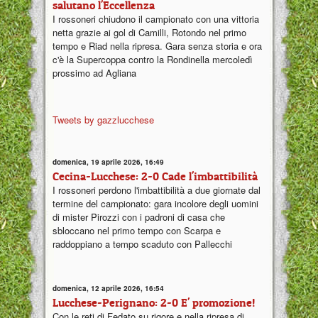
salutano l'Eccellenza
I rossoneri chiudono il campionato con una vittoria
netta grazie ai gol di Camilli, Rotondo nel primo
tempo e Riad nella ripresa. Gara senza storia e ora
c'è la Supercoppa contro la Rondinella mercoledì
prossimo ad Agliana
Tweets by gazzlucchese
domenica, 19 aprile 2026, 16:49
Cecina-Lucchese: 2-0 Cade l'imbattibilità
I rossoneri perdono l'imbattibilità a due giornate dal
termine del campionato: gara incolore degli uomini
di mister Pirozzi con i padroni di casa che
sbloccano nel primo tempo con Scarpa e
raddoppiano a tempo scaduto con Pallecchi
domenica, 12 aprile 2026, 16:54
Lucchese-Perignano: 2-0 E' promozione!
Con le reti di Fedato su rigore e nella ripresa di