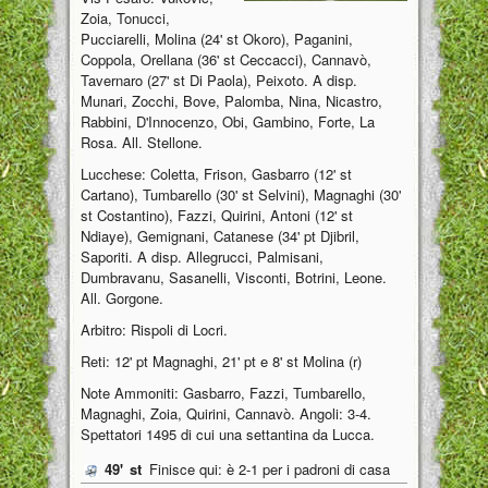
Zoia, Tonucci,
Pucciarelli, Molina (24' st Okoro), Paganini,
Coppola, Orellana (36' st Ceccacci), Cannavò,
Tavernaro (27' st Di Paola), Peixoto. A disp.
Munari, Zocchi, Bove, Palomba, Nina, Nicastro,
Rabbini, D'Innocenzo, Obi, Gambino, Forte, La
Rosa. All. Stellone.
Lucchese: Coletta, Frison, Gasbarro (12' st
Cartano), Tumbarello (30' st Selvini), Magnaghi (30'
st Costantino), Fazzi, Quirini, Antoni (12' st
Ndiaye), Gemignani, Catanese (34' pt Djibril,
Saporiti. A disp. Allegrucci, Palmisani,
Dumbravanu, Sasanelli, Visconti, Botrini, Leone.
All. Gorgone.
Arbitro: Rispoli di Locri.
Reti: 12' pt Magnaghi, 21' pt e 8' st Molina (r)
Note Ammoniti: Gasbarro, Fazzi, Tumbarello,
Magnaghi, Zoia, Quirini, Cannavò. Angoli: 3-4.
Spettatori 1495 di cui una settantina da Lucca.
49'
st
Finisce qui: è 2-1 per i padroni di casa