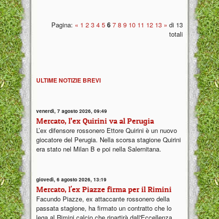
Pagina:
«
1
2
3
4
5
6
7
8
9
10
11
12
13
»
di 13
totali
ULTIME NOTIZIE BREVI
venerdì, 7 agosto 2026, 09:49
Mercato, l’ex Quirini va al Perugia
L’ex difensore rossonero Ettore Quirini è un nuovo
giocatore del Perugia. Nella scorsa stagione Quirini
era stato nel Milan B e poi nella Salernitana.
giovedì, 6 agosto 2026, 13:19
Mercato, l'ex Piazze firma per il Rimini
Facundo Piazze, ex attaccante rossonero della
passata stagione, ha firmato un contratto che lo
lega al Rimini calcio che ripartirà dall'Eccellenza