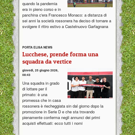
quando la pandemia
era in pieno corso e in
panchina c'era Francesco Monaco: a distanza di
sei anni la società rossonera ha deciso di tornare a
svolgere il ritiro estivo a Castelnuovo Garfagnana
PORTA ELISA NEWS
Lucchese, prende forma una
squadra da vertice
giovedì, 25 giugno 2026,
08:43
Una squadra in grado
di lottare per il
primato: è una
promessa che in casa
rossonera è riecheggiata sin dal giorno dopo la
promozione in Serie D e che sta trovando
pienamente conferma negli annunci dei primi
acquisti effettuati: ecco tutti i nomi