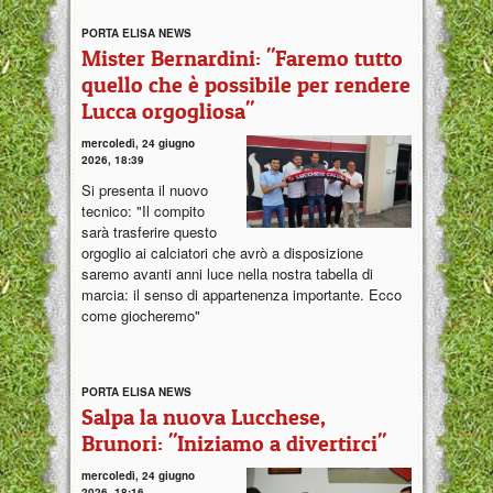
PORTA ELISA NEWS
Mister Bernardini: "Faremo tutto
quello che è possibile per rendere
Lucca orgogliosa"
mercoledì, 24 giugno
2026, 18:39
Si presenta il nuovo
tecnico: "Il compito
sarà trasferire questo
orgoglio ai calciatori che avrò a disposizione
saremo avanti anni luce nella nostra tabella di
marcia: il senso di appartenenza importante. Ecco
come giocheremo"
PORTA ELISA NEWS
Salpa la nuova Lucchese,
Brunori: "Iniziamo a divertirci"
mercoledì, 24 giugno
2026, 18:16