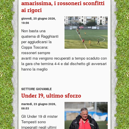
amarissima, i rossoneri sconfitti
ai rigori
giovedì, 25 giugno 2026,
19:56
Non basta una
quaterna di Ragghianti
per aggiudicarsi la
Coppa Toscana:
rossoneri sempre
avanti ma vengono recuperati a tempo scaduto con
la gara che termina 4-4 e dal dischetto gli avversari
hanno la meglio
SETTORE GIOVANILE
Under 19, ultimo sforzo
martedì, 23 giugno 2026,
08:53
Gli Under 19 di mister
Tempesti sono
impegnati negli ultimi