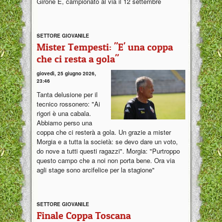
Girone E, campionato al via il 12 settembre
SETTORE GIOVANILE
Mister Tempesti: "E' una coppa
che ci resta a gola"
giovedì, 25 giugno 2026,
23:46
Tanta delusione per il
tecnico rossonero: "Ai
rigori è una cabala.
Abbiamo perso una
coppa che ci resterà a gola. Un grazie a mister
Morgia e a tutta la società: se devo dare un voto,
do nove a tutti questi ragazzi". Morgia: "Purtroppo
questo campo che a noi non porta bene. Ora via
agli stage sono arcifelice per la stagione"
SETTORE GIOVANILE
Finale Coppa Toscana