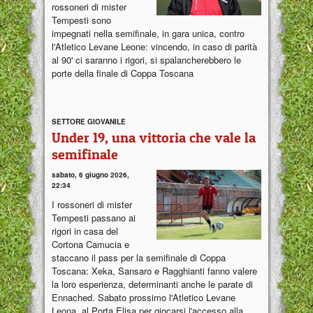
rossoneri di mister
Tempesti sono
impegnati nella semifinale, in gara unica, contro
l'Atletico Levane Leone: vincendo, in caso di parità
al 90' ci saranno i rigori, si spalancherebbero le
porte della finale di Coppa Toscana
SETTORE GIOVANILE
Under 19, una vittoria che vale la
semifinale
sabato, 6 giugno 2026,
22:34
I rossoneri di mister
Tempesti passano ai
rigori in casa del
Cortona Camucia e
staccano il pass per la semifinale di Coppa
Toscana: Xeka, Sansaro e Ragghianti fanno valere
la loro esperienza, determinanti anche le parate di
Ennached. Sabato prossimo l'Atletico Levane
Leona al Porta Elisa per giocarsi l'accesso alla