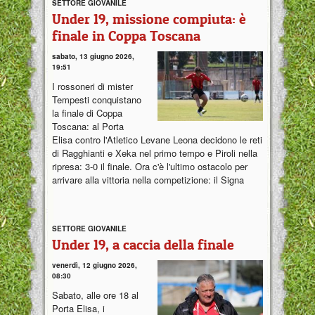
SETTORE GIOVANILE
Under 19, missione compiuta: è
finale in Coppa Toscana
sabato, 13 giugno 2026,
19:51
I rossoneri di mister
Tempesti conquistano
la finale di Coppa
Toscana: al Porta
Elisa contro l'Atletico Levane Leona decidono le reti
di Ragghianti e Xeka nel primo tempo e Piroli nella
ripresa: 3-0 il finale. Ora c'è l'ultimo ostacolo per
arrivare alla vittoria nella competizione: il Signa
SETTORE GIOVANILE
Under 19, a caccia della finale
venerdì, 12 giugno 2026,
08:30
Sabato, alle ore 18 al
Porta Elisa, i