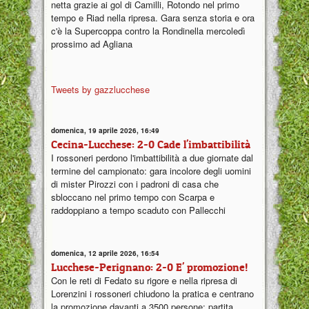
netta grazie ai gol di Camilli, Rotondo nel primo
tempo e Riad nella ripresa. Gara senza storia e ora
c'è la Supercoppa contro la Rondinella mercoledì
prossimo ad Agliana
Tweets by gazzlucchese
domenica, 19 aprile 2026, 16:49
Cecina-Lucchese: 2-0 Cade l'imbattibilità
I rossoneri perdono l'imbattibilità a due giornate dal
termine del campionato: gara incolore degli uomini
di mister Pirozzi con i padroni di casa che
sbloccano nel primo tempo con Scarpa e
raddoppiano a tempo scaduto con Pallecchi
domenica, 12 aprile 2026, 16:54
Lucchese-Perignano: 2-0 E' promozione!
Con le reti di Fedato su rigore e nella ripresa di
Lorenzini i rossoneri chiudono la pratica e centrano
la promozione davanti a 3500 persone: partita