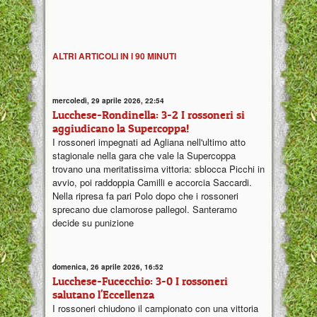
ALTRI ARTICOLI IN I 90 MINUTI
mercoledì, 29 aprile 2026, 22:54
Lucchese-Rondinella: 3-2 I rossoneri si
aggiudicano la Supercoppa!
I rossoneri impegnati ad Agliana nell'ultimo atto
stagionale nella gara che vale la Supercoppa
trovano una meritatissima vittoria: sblocca Picchi in
avvio, poi raddoppia Camilli e accorcia Saccardi.
Nella ripresa fa pari Polo dopo che i rossoneri
sprecano due clamorose pallegol. Santeramo
decide su punizione
domenica, 26 aprile 2026, 16:52
Lucchese-Fucecchio: 3-0 I rossoneri
salutano l'Eccellenza
I rossoneri chiudono il campionato con una vittoria