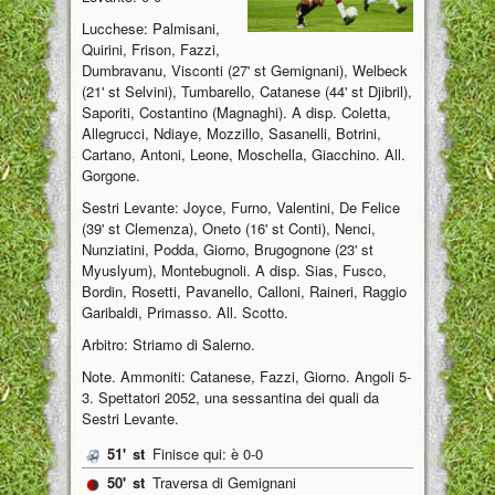
Lucchese: Palmisani,
Quirini, Frison, Fazzi,
Dumbravanu, Visconti (27' st Gemignani), Welbeck
(21' st Selvini), Tumbarello, Catanese (44' st Djibril),
Saporiti, Costantino (Magnaghi). A disp. Coletta,
Allegrucci, Ndiaye, Mozzillo, Sasanelli, Botrini,
Cartano, Antoni, Leone, Moschella, Giacchino. All.
Gorgone.
Sestri Levante: Joyce, Furno, Valentini, De Felice
(39' st Clemenza), Oneto (16' st Conti), Nenci,
Nunziatini, Podda, Giorno, Brugognone (23' st
Myuslyum), Montebugnoli. A disp. Sias, Fusco,
Bordin, Rosetti, Pavanello, Calloni, Raineri, Raggio
Garibaldi, Primasso. All. Scotto.
Arbitro: Striamo di Salerno.
Note. Ammoniti: Catanese, Fazzi, Giorno. Angoli 5-
3. Spettatori 2052, una sessantina dei quali da
Sestri Levante.
51'
st
Finisce qui: è 0-0
50'
st
Traversa di Gemignani