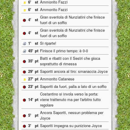
6'
st
Ammonito Fazzi
6'
st
Ammonito Fazzi
Gran sventola di Nunziatini che finisce
4'
st
fuori di un soffio
Gran sventola di Nunziatini che finisce
4'
st
fuori di un soffio
1'
st
Si riparte!
45'
pt
Finisce il primo tempo: è 0-0
Batti e ribatti con il Sestri che gioca
35'
pt
soprattutto di rimessa
29'
pt
Saporiti ancora al tiro: smanaccia Joyce
27'
pt
Ammonito Catanese
23'
pt
Saporiti da fuori, palla a lato di un soffio
Costantino si invola verso la porta:
14'
pt
viene trattenuto ma per l'arbitro tutto
regolare
Ancora Saporiti, nessun problema per
5'
pt
Joyce
3'
pt
Saporiti impegna su punizione Joyce