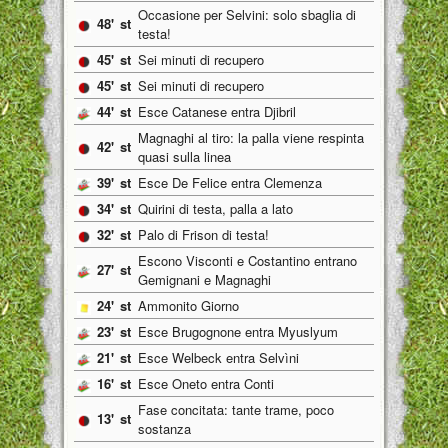
Occasione per Selvini: solo sbaglia di
48'
st
testa!
45'
st
Sei minuti di recupero
45'
st
Sei minuti di recupero
44'
st
Esce Catanese entra Djibril
Magnaghi al tiro: la palla viene respinta
42'
st
quasi sulla linea
39'
st
Esce De Felice entra Clemenza
34'
st
Quirini di testa, palla a lato
32'
st
Palo di Frison di testa!
Escono Visconti e Costantino entrano
27'
st
Gemignani e Magnaghi
24'
st
Ammonito Giorno
23'
st
Esce Brugognone entra Myuslyum
21'
st
Esce Welbeck entra Selvìni
16'
st
Esce Oneto entra Conti
Fase concitata: tante trame, poco
13'
st
sostanza