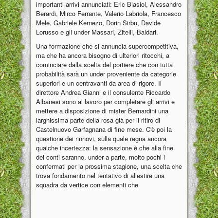
importanti arrivi annunciati: Eric Biasiol, Alessandro
Berardi, Mirco Ferrante, Valerio Labriola, Francesco
Mele, Gabriele Kernezo, Dorin Sirbu, Davide
Lorusso e gli under Massari, Zitelli, Baldari.
Una formazione che si annuncia supercompetitiva,
ma che ha ancora bisogno di ulteriori ritocchi, a
cominciare dalla scelta del portiere che con tutta
probabilità sarà un under proveniente da categorie
superiori e un centravanti da area di rigore. Il
direttore Andrea Gianni e il consulente Riccardo
Albanesi sono al lavoro per completare gli arrivi e
mettere a disposizione di mister Bernardini una
larghissima parte della rosa già per il ritiro di
Castelnuovo Garfagnana di fine mese. C'è poi la
questione dei rinnovi, sulla quale regna ancora
qualche incertezza: la sensazione è che alla fine
dei conti saranno, under a parte, molto pochi i
confermati per la prossima stagione, una scelta che
trova fondamento nel tentativo di allestire una
squadra da vertice con elementi che