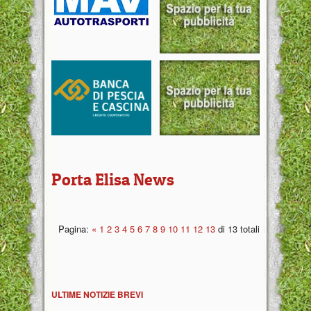
Porta Elisa News
Pagina:
«
1
2
3
4
5
6
7
8
9
10
11
12
13
di 13 totali
ULTIME NOTIZIE BREVI