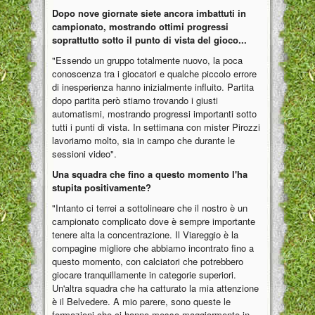
Dopo nove giornate siete ancora imbattuti in
campionato, mostrando ottimi progressi
soprattutto sotto il punto di vista del gioco...
"Essendo un gruppo totalmente nuovo, la poca
conoscenza tra i giocatori e qualche piccolo errore
di inesperienza hanno inizialmente influito. Partita
dopo partita però stiamo trovando i giusti
automatismi, mostrando progressi importanti sotto
tutti i punti di vista. In settimana con mister Pirozzi
lavoriamo molto, sia in campo che durante le
sessioni video".
Una squadra che fino a questo momento l'ha
stupita positivamente?
"Intanto ci terrei a sottolineare che il nostro è un
campionato complicato dove è sempre importante
tenere alta la concentrazione. Il Viareggio è la
compagine migliore che abbiamo incontrato fino a
questo momento, con calciatori che potrebbero
giocare tranquillamente in categorie superiori.
Un'altra squadra che ha catturato la mia attenzione
è il Belvedere. A mio parere, sono queste le
formazioni che ci hanno messo maggiormente in