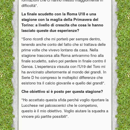
difficoltà".
La finale scudetto con la Roma U18 e una
stagione con la maglia della Primavera del
Torino: a livello di crescita che cosa le hanno
lasciato queste due esperienze?
"Sono ricordi che mi porterò per sempre dentro,
tenendo anche conto del fatto che si trattava delle
prime volte che vivevo lontano da casa. Nella
stagione trascorsa alla Roma arrivammo fino alla
finale scudetto, salvo poi perdere in finale contro il
Genoa. L'esperienza vissuta con l'U19 del Toro mi
ha avvicinato ulteriormente al mondo dei grandi. In
Serie D ho compreso le molteplici differenze che
esistono tra il calcio giovanile e quello dei grandi".
Che obiettivo si è posto per questa stagione?
"Ho accettato questa sfida perché voglio riportare la
Lucchese nei palcoscenici che le competono,
questo è il mio obiettivo. Voglio aiutare la squadra a
vincere più partite possibili".