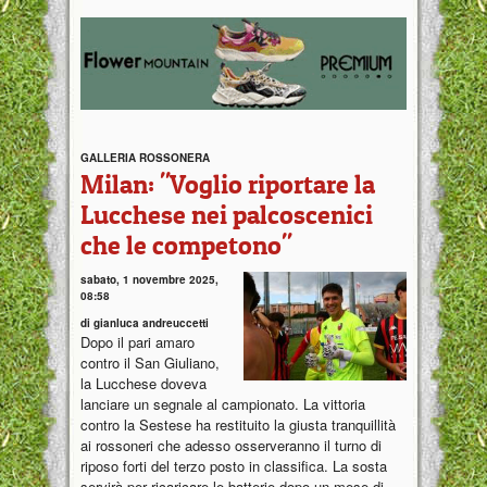
GALLERIA ROSSONERA
Milan: "Voglio riportare la
Lucchese nei palcoscenici
che le competono"
sabato, 1 novembre 2025,
08:58
di gianluca andreuccetti
Dopo il pari amaro
contro il San Giuliano,
la Lucchese doveva
lanciare un segnale al campionato. La vittoria
contro la Sestese ha restituito la giusta tranquillità
ai rossoneri che adesso osserveranno il turno di
riposo forti del terzo posto in classifica. La sosta
servirà per ricaricare le batterie dopo un mese di