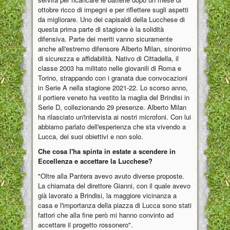
ottobre ricco di impegni e per riflettere sugli aspetti
da migliorare. Uno dei capisaldi della Lucchese di
questa prima parte di stagione è la solidità
difensiva. Parte dei meriti vanno sicuramente
anche all'estremo difensore Alberto Milan, sinonimo
di sicurezza e affidabilità. Nativo di Cittadella, il
classe 2003 ha militato nelle giovanili di Roma e
Torino, strappando con i granata due convocazioni
in Serie A nella stagione 2021-22. Lo scorso anno,
il portiere veneto ha vestito la maglia del Brindisi in
Serie D, collezionando 29 presenze. Alberto Milan
ha rilasciato un'intervista ai nostri microfoni. Con lui
abbiamo parlato dell'esperienza che sta vivendo a
Lucca, dei suoi obiettivi e non solo.
Che cosa l'ha spinta in estate a scendere in
Eccellenza e accettare la Lucchese?
"Oltre alla Pantera avevo avuto diverse proposte.
La chiamata del direttore Gianni, con il quale avevo
già lavorato a Brindisi, la maggiore vicinanza a
casa e l'importanza della piazza di Lucca sono stati
fattori che alla fine però mi hanno convinto ad
accettare il progetto rossonero".