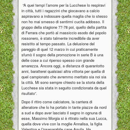
“A quei tempi l’amore per la Lucchese lo respiravi
in città, tutti i ragazzini che giocavano a calcio
aspiravano a indossare quella maglia che io stesso
non ho mai smesso di sentirmi cucita addosso. Il
gruppo della stagione 77-78 poi, quello della partita
di Ferrara che portò al massiccio esodo del popolo
rossonero, è stato talmente incredibile da aver
resistito al tempo passato. La delusione del
pareggio di quel 12 marzo in cui praticamente
sfumò il sogno della promozione in serie B è una
delle cose a cui ripenso spesso con grande
amarezza. Ancora oggi, a distanza di quarantotto
anni, baratterei qualsiasi altra vittoria per quella di
quel campionato che avremmo meritato sia noi sia
la città. Mi sono sempre chiesto se la storia della
Lucchese sia stata in seguito condizionata da quel
risultato”.
Dopo il ritiro come calciatore, la carriera di
allenatore che lo ha portato in tante piazze da nord
a sud e dopo aver lasciato il segno in ognuna di
esse, Massimo Morgia si è ritirato nella sua Lucca,
quella dove vive con la moglie Annalisa, la figlia
Valentina e l’inseparabile cane Aquila. Ha