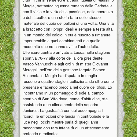
Morgia, settantacinquenne romano della Garbatella
con il vizio e la virtù della passione, della coerenza
e del rispetto, è una storia fatta dello stesso
materiale del cuoio dei palloni di una volta. Una vita
a braccetto con i propri ideali e sempre a testa alta
in un mondo del calcio in cui è riuscito a rimanere
impermeabile a quei cambiamenti e a quella
modernità che ne hanno svilito l’autenticità.
Difensore centrale arrivato a Lucca nella stagione
sportiva 76-77 alla corte dell’allora presidente
Vasco Vannucchi e agli ordini di mister Giovanni
Meregalli nell’era della gestione targata Romeo
Anconetani, Morgia ha disputato in maglia
rossonera quattro stagioni collezionando oltre cento
presenze e facendo breccia nel cuore dei tifosi. Lo
incontriamo in un pomeriggio di sole al campo
sportivo di San Vito dove, come d’abitudine, sta
assistendo a un allenamento della squadra
Juniores. La gestualità con cui accompagna i
ricordi, le emozioni che lancia in contropiede e la
luce negli occhi mentre parla di quegli anni
raccontano con rara intensità di un attaccamento
profondo e radicato: