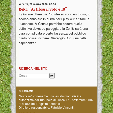
venerdì, 20 marzo 2026, 08:30
Xeka: "Ai tifosi il voto è 10"
Il giovane difensore: "Io stesso sono un tifoso, lo
scorso anno ero in curva per i play out a tifare la
Lucchese. A Cenaia potrebbe essere quella
definitiva dovesse pareggiare la Zenit: sarà una
gara complicata e certo l'assenza del pubblico
credo possa incidere. Viareggio Cup, una bella
esperienza"
RICERCA NEL SITO
CHI SIAMO
Gazzettalucchese.it
è una testata giornalistica
autorizzata dal Tribunale di Lucca il 19 settembre 2007
al n. 864 del Registro periodici.
Direttore responsabile: Fabrizio Vincenti.