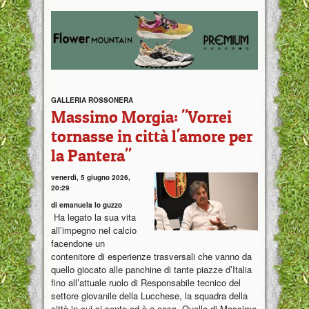
GALLERIA ROSSONERA
Massimo Morgia: "Vorrei
tornasse in città l'amore per
la Pantera"
venerdì, 5 giugno 2026,
20:29
di emanuela lo guzzo
Ha legato la sua vita
all’impegno nel calcio
facendone un
contenitore di esperienze trasversali che vanno da
quello giocato alle panchine di tante piazze d’Italia
fino all’attuale ruolo di Responsabile tecnico del
settore giovanile della Lucchese, la squadra della
città in cui si sente ed è a casa. Quella di Massimo