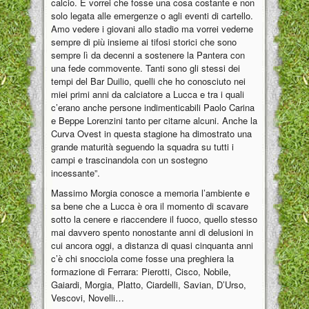
calcio. E vorrei che fosse una cosa costante e non
solo legata alle emergenze o agli eventi di cartello.
Amo vedere i giovani allo stadio ma vorrei vederne
sempre di più insieme ai tifosi storici che sono
sempre lì da decenni a sostenere la Pantera con
una fede commovente. Tanti sono gli stessi dei
tempi del Bar Duilio, quelli che ho conosciuto nei
miei primi anni da calciatore a Lucca e tra i quali
c’erano anche persone indimenticabili Paolo Carina
e Beppe Lorenzini tanto per citarne alcuni. Anche la
Curva Ovest in questa stagione ha dimostrato una
grande maturità seguendo la squadra su tutti i
campi e trascinandola con un sostegno
incessante”.
Massimo Morgia conosce a memoria l’ambiente e
sa bene che a Lucca è ora il momento di scavare
sotto la cenere e riaccendere il fuoco, quello stesso
mai davvero spento nonostante anni di delusioni in
cui ancora oggi, a distanza di quasi cinquanta anni
c’è chi snocciola come fosse una preghiera la
formazione di Ferrara: Pierotti, Cisco, Nobile,
Gaiardi, Morgia, Platto, Ciardelli, Savian, D’Urso,
Vescovi, Novelli…