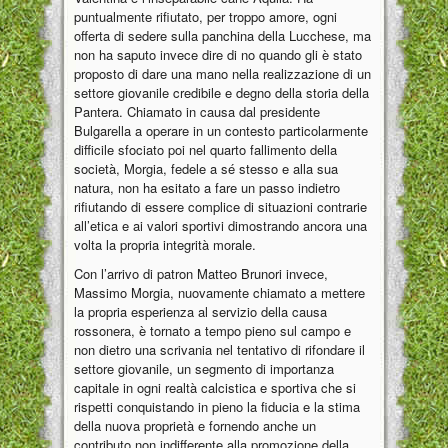
puntualmente rifiutato, per troppo amore, ogni
offerta di sedere sulla panchina della Lucchese, ma
non ha saputo invece dire di no quando gli è stato
proposto di dare una mano nella realizzazione di un
settore giovanile credibile e degno della storia della
Pantera. Chiamato in causa dal presidente
Bulgarella a operare in un contesto particolarmente
difficile sfociato poi nel quarto fallimento della
società, Morgia, fedele a sé stesso e alla sua
natura, non ha esitato a fare un passo indietro
rifiutando di essere complice di situazioni contrarie
all’etica e ai valori sportivi dimostrando ancora una
volta la propria integrità morale.
Con l’arrivo di patron Matteo Brunori invece,
Massimo Morgia, nuovamente chiamato a mettere
la propria esperienza al servizio della causa
rossonera, è tornato a tempo pieno sul campo e
non dietro una scrivania nel tentativo di rifondare il
settore giovanile, un segmento di importanza
capitale in ogni realtà calcistica e sportiva che si
rispetti conquistando in pieno la fiducia e la stima
della nuova proprietà e fornendo anche un
contributo non indifferente alla promozione della