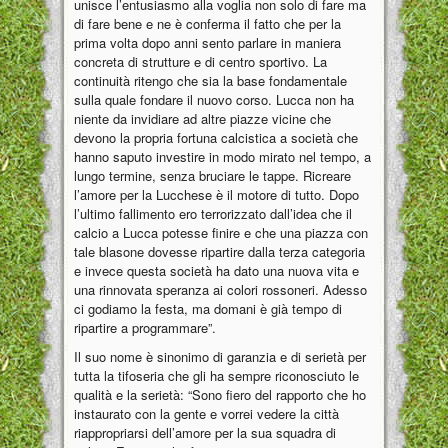
unisce l’entusiasmo alla voglia non solo di fare ma
di fare bene e ne è conferma il fatto che per la
prima volta dopo anni sento parlare in maniera
concreta di strutture e di centro sportivo. La
continuità ritengo che sia la base fondamentale
sulla quale fondare il nuovo corso. Lucca non ha
niente da invidiare ad altre piazze vicine che
devono la propria fortuna calcistica a società che
hanno saputo investire in modo mirato nel tempo, a
lungo termine, senza bruciare le tappe. Ricreare
l’amore per la Lucchese è il motore di tutto. Dopo
l’ultimo fallimento ero terrorizzato dall’idea che il
calcio a Lucca potesse finire e che una piazza con
tale blasone dovesse ripartire dalla terza categoria
e invece questa società ha dato una nuova vita e
una rinnovata speranza ai colori rossoneri. Adesso
ci godiamo la festa, ma domani è già tempo di
ripartire a programmare”.
Il suo nome è sinonimo di garanzia e di serietà per
tutta la tifoseria che gli ha sempre riconosciuto le
qualità e la serietà: “Sono fiero del rapporto che ho
instaurato con la gente e vorrei vedere la città
riappropriarsi dell’amore per la sua squadra di