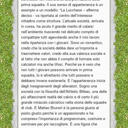
prima squadra. Il suo senso di appartenenza è un
esempio e un modello: “La Lucchese – afferma
deciso - va riportata al centro dell’interesse
cittadino come struttura. L’attuale società, arrivata
in corsa, ha avuto il grande merito di calarsi
nell’ambiente riuscendo nel delicato compito di
compattare tutti agevolando anche il mio lavoro
nella ripartenza con i giovani. Sono un romantico,
credo che la società debba dare un’impronta e
trasmettere valori, credo alla sua valenza sociale e
al fatto che non abbia il compito di formare solo
calciatori ma anche tifosi. Perché se è vero che
non tutti i giovani possono arrivare in prima
squadra, lo è altrettanto che tutti possano e
debbano invece sostenerla. E l’appartenenza inizia
dagli insegnamenti degli allenatori. Sogno una
società con la filosofia dell’Athletic Bilbao, una delle
più affascinanti realtà del calcio e di certo il più
grande miracolo calcistico nella storia delle squadre
di club. E Matteo Brunori è la persona giusta al
posto giusto perché è un appassionato e ha
compreso l’importanza di programmare, costruire e
seminare per poi raccogliere. È una figura che