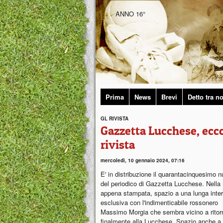
ANNO 16°
Prima
News
Brevi
Detto tra no
GL RIVISTA
Gazzetta Lucchese, ecc
rivista
mercoledì, 10 gennaio 2024, 07:16
E' in distribuzione il quarantacinquesimo 
del periodico di Gazzetta Lucchese. Nella r
appena stampata, spazio a una lunga inter
esclusiva con l'indimenticabile rossonero
Massimo Morgia che sembra vicino a ritor
finalmente alla Lucchese. Spazio anche a