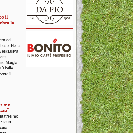
o il
ebra la
ero del
chese. Nella
ta esclusiva
tore
imo Morgia.
iù belle
vero il
er me
asa"
uantatresimo
azzetta
ppena
ista