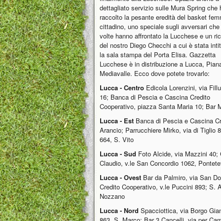
dettagliato servizio sulle Mura Spring che
raccolto la pesante eredità del basket fem
cittadino, uno speciale sugli avversari che
volte hanno affrontato la Lucchese e un ri
del nostro Diego Checchi a cui è stata inti
la sala stampa del Porta Elisa. Gazzetta
Lucchese è in distribuzione a Lucca, Pian
Mediavalle. Ecco dove potete trovarlo:
Lucca - Centro
Edicola Lorenzini, via Fill
16; Banca di Pescia e Cascina Credito
Cooperativo, piazza Santa Maria 10; Bar M
Lucca - Est
Banca di Pescia e Cascina Cre
Arancio; Parrucchiere Mirko, via di Tiglio 
664, S. Vito
Lucca - Sud
Foto Alcide, via Mazzini 40; C
Claudio, v.le San Concordio 1062, Pontetet
Lucca - Ovest
Bar da Palmiro, via San Do
Credito Cooperativo, v.le Puccini 893; S. 
Nozzano
Lucca - Nord
Spacciottica, via Borgo Gian
863, S. Marco; Bar 3 Cancelli, via per Cam