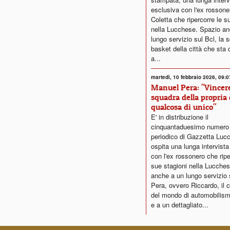
esclusiva con l'ex rosson
Coletta che ripercorre le s
nella Lucchese. Spazio an
lungo servizio sul Bcl, la 
basket della città che sta 
a...
martedì, 10 febbraio 2026, 09:0
Manuel Pera: "Vincere
squadra della propria 
qualcosa di unico"
E' in distribuzione il
cinquantaduesimo numero 
periodico di Gazzetta Luc
ospita una lunga intervista
con l'ex rossonero che ripe
sue stagioni nella Lucche
anche a un lungo servizio 
Pera, ovvero Riccardo, il
del mondo di automobilis
e a un dettagliato...