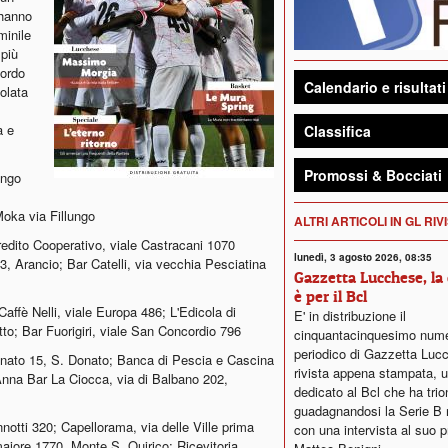
 hanno
minile
 più
cordo
Calendario e risultati
tolata
a e
Classifica
Promossi & Bocciati
ungo
oka via Fillungo
ALTRI ARTICOLI IN GL RIV
dito Cooperativo, viale Castracani 1070
lunedì, 3 agosto 2026, 08:35
83, Arancio; Bar Catelli, via vecchia Pesciatina
Gazzetta Lucchese, la
è per il Bcl
affè Nelli, viale Europa 486; L'Edicola di
E' in distribuzione il
to; Bar Fuorigiri, viale San Concordio 796
cinquantacinquesimo nume
periodico di Gazzetta Luc
nato 15, S. Donato; Banca di Pescia e Cascina
rivista appena stampata, 
Anna Bar La Ciocca, via di Balbano 202,
dedicato al Bcl che ha trio
guadagnandosi la Serie B 
notti 320; Capellorama, via delle Ville prima
con una intervista al suo 
aiore 1770, Monte S. Quirico; Ricevitoria