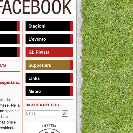
Stagioni
L'evento
GL Rivista
Supporters
ISTA
Links
 copertina
Meteo
ro del
chese. Nella
RICERCA NEL SITO
uno speciale
nfato
nazionale
presidente