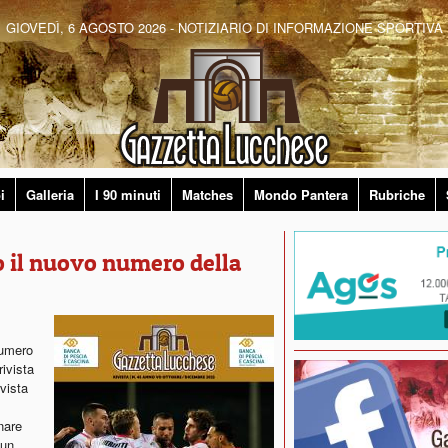
GIOVEDÌ, 6 AGOSTO 2026 - NOTIZIARIO DI INFORMAZIONE SPORTIVA
i
Galleria
I 90 minuti
Matches
Mondo Pantera
Rubriche
o il nuovo numero della
numero
ivista
vista
nare
 un