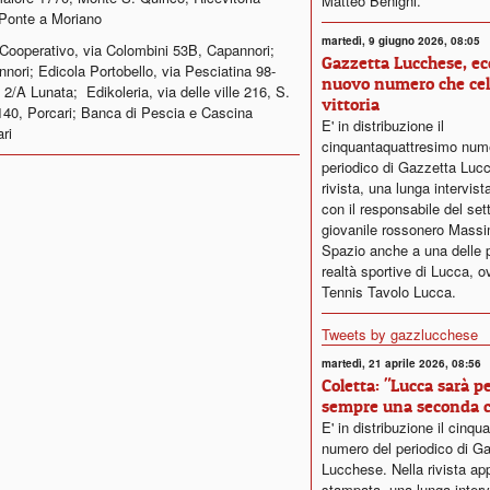
Matteo Benigni.
 Ponte a Moriano
martedì, 9 giugno 2026, 08:05
Cooperativo, via Colombini 53B, Capannori;
Gazzetta Lucchese, ecc
nori; Edicola Portobello, via Pesciatina 98-
nuovo numero che cel
2/A Lunata; Edikoleria, via delle ville 216, S.
vittoria
40, Porcari; Banca di Pescia e Cascina
E' in distribuzione il
ri
cinquantaquattresimo num
periodico di Gazzetta Luc
rivista, una lunga intervis
con il responsabile del set
giovanile rossonero Mass
Spazio anche a una delle p
realtà sportive di Lucca, ov
Tennis Tavolo Lucca.
Tweets by gazzlucchese
martedì, 21 aprile 2026, 08:56
Coletta: "Lucca sarà p
sempre una seconda c
E' in distribuzione il cinq
numero del periodico di G
Lucchese. Nella rivista a
stampata, una lunga interv