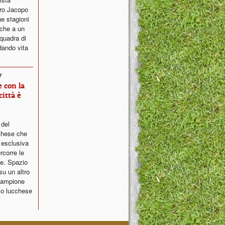
ero Jacopo
ue stagioni
che a un
squadra di
dando vita
7
 con la
città è
del
chese che
 esclusiva
rcorre le
se. Spazio
su un altro
 campione
mo lucchese