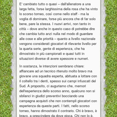
E' cambiato tutto o quasi – dall'allenatore a una
larga fetta, forse larghissima della rosa che ha vinto
lo scorso torneo, così come nello staff - ma la
voglia di dominare, forse più ancora che di far solo
bene, pare la stessa. I nuovi arrivi, non tanto in
città – dove anche in questo caso di potrebbe dire
che cambia tutto anzi nulla nel modo di guardare
alle cose e alle priorità – quanto a livello nazionale
vengono considerati giocatori di rilevante livello per
la quarta serie, gente di esperienza, che ha
dimostrato in più campionati e quasi tutti in
situazioni diverse di avere spessore e numeri.
In sostanza, le intenzioni sembrano chiare:
affiancare ad un tecnico ritenuto molto bravo ma
giovane una squadra esperta, abituata a lottare con
il coltello tra i denti, spesso sui campi infuocati del
Sud. A proposito, ci auguriamo che, memori
dell'esperienza dello scorso anno, qualcuno non si
sbilanci in giudizi preventivi bocciando una
campagna acquisti che non contempli giocatori con
esperienza da queste parti. I fatti, nello scorso
torneo, hanno dimostrato il contrario. Chi è bravo, è
bravo, a prescindere da dove gioca. Chi non lo è,