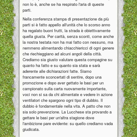
non lo è, anche se ha respirato l'aria di queste
parti.
Nella conferenza stampa di presentazione da più
parti si è fatto appello all'unità che lo scorso anno
ha regalato buoni frutti, la strada è obiettivamente
quella giusta. Per carità, senza sconti, come anche
la nostra testata non ha mai fatto con nessuno, ma
nemmeno alimentando chiacchiericci di ogni genere
che riechieggiano ad alcuni angoli della città.
Crediamo sia giusto valutare questa compagine su
quanto ha fatto e su quanto sia stata e sarà
aderente alle dichiarazioni fatte. Siamo
francamente sconcertati di sentire, dopo una
promozione e dopo aver gettato le basi per un
campionato sulla carta nuovamente importante,
voci non si sa da chi alimentate e vedere in azione
ventilatori che spargono ogni tipo di dubbio. Il
dubbio è fondamentale nella vita. A patto che non
sia solo prevenzione. La Lucchese sta provando a
gettare le basi per un'altra stagione dove
l'ambizione pare evidente: su quello crediamo vada
giudicata.