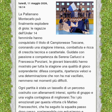
lunedì, 11 maggio 2026,
18:14
La Pallamano
Montecarlo può
finalmente esplodere
di gioia: le ragazze
dell'Under 14
femminile hanno
conquistato il titolo di Campionesse Toscane,
coronando una stagione intensa, combattuta e ricca
di crescita tecnica e caratteriale. Guidate con
passione e competenza da Serena Carlucci e
Francesca Ponziani, le giovani biancoblù hanno
mostrato per tutta la stagione una qualità di gioco
sorprendente: difesa compatta, ripartenze veloci e
una determinazione che non ha mai vacillato,
nemmeno nei momenti più difficili.
Ogni partita è stata un tassello di un percorso
costruito con allenamenti intensi, spirito di gruppo e
una voglia contagiosa di migliorarsi.Tra i più
emozionati per questa vittoria c'è Matteo
Franceschini, che ha seguito la squadra passo
dopo passo, sostenendola con entusiasmo e