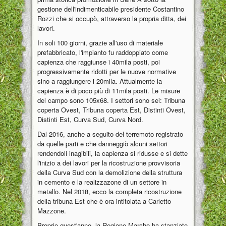
gestione dell'indimenticabile presidente Costantino
Rozzi che si occupò, attraverso la propria ditta, dei
lavori.
In soli 100 giorni, grazie all'uso di materiale
prefabbricato, l'impianto fu raddoppiato come
capienza che raggiunse i 40mila posti, poi
progressivamente ridotti per le nuove normative
sino a raggiungere i 20mila. Attualmente la
capienza è di poco più di 11mila posti. Le misure
del campo sono 105x68. I settori sono sei: Tribuna
coperta Ovest, Tribuna coperta Est, Distinti Ovest,
Distinti Est, Curva Sud, Curva Nord.
Dal 2016, anche a seguito del terremoto registrato
da quelle parti e che danneggiò alcuni settori
rendendoli inagibili, la capienza si ridusse e si dette
l'inizio a dei lavori per la ricostruzione provvisoria
della Curva Sud con la demolizione della struttura
in cemento e la realizzazone di un settore in
metallo. Nel 2018, ecco la completa ricostruzione
della tribuna Est che è ora intitolata a Carletto
Mazzone.
Proprio quest'anno, la Regione Marche ha stanziato