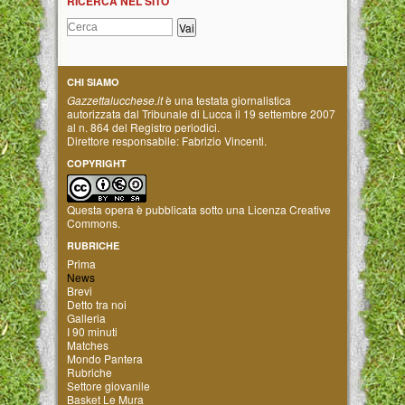
RICERCA NEL SITO
CHI SIAMO
Gazzettalucchese.it
è una testata giornalistica
autorizzata dal Tribunale di Lucca il 19 settembre 2007
al n. 864 del Registro periodici.
Direttore responsabile: Fabrizio Vincenti.
COPYRIGHT
Questa opera è pubblicata sotto una
Licenza Creative
Commons
.
RUBRICHE
Prima
News
Brevi
Detto tra noi
Galleria
I 90 minuti
Matches
Mondo Pantera
Rubriche
Settore giovanile
Basket Le Mura