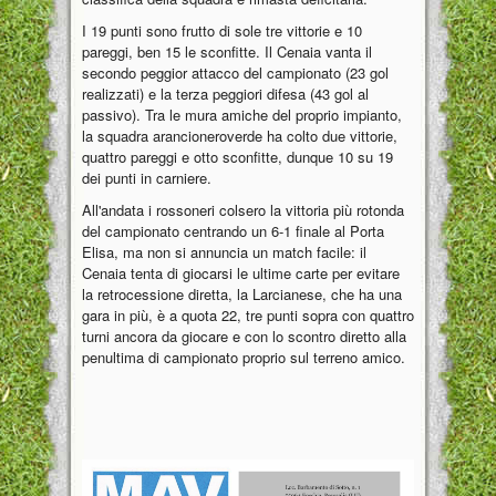
I 19 punti sono frutto di sole tre vittorie e 10
pareggi, ben 15 le sconfitte. Il Cenaia vanta il
secondo peggior attacco del campionato (23 gol
realizzati) e la terza peggiori difesa (43 gol al
passivo). Tra le mura amiche del proprio impianto,
la squadra arancioneroverde ha colto due vittorie,
quattro pareggi e otto sconfitte, dunque 10 su 19
dei punti in carniere.
All'andata i rossoneri colsero la vittoria più rotonda
del campionato centrando un 6-1 finale al Porta
Elisa, ma non si annuncia un match facile: il
Cenaia tenta di giocarsi le ultime carte per evitare
la retrocessione diretta, la Larcianese, che ha una
gara in più, è a quota 22, tre punti sopra con quattro
turni ancora da giocare e con lo scontro diretto alla
penultima di campionato proprio sul terreno amico.