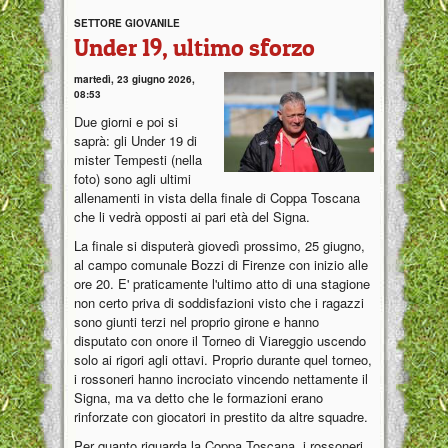
SETTORE GIOVANILE
Under 19, ultimo sforzo
martedì, 23 giugno 2026,
08:53
Due giorni e poi si
saprà: gli Under 19 di
mister Tempesti (nella
foto) sono agli ultimi
allenamenti in vista della finale di Coppa Toscana
che li vedrà opposti ai pari età del Signa.
La finale si disputerà giovedì prossimo, 25 giugno,
al campo comunale Bozzi di Firenze con inizio alle
ore 20. E' praticamente l'ultimo atto di una stagione
non certo priva di soddisfazioni visto che i ragazzi
sono giunti terzi nel proprio girone e hanno
disputato con onore il Torneo di Viareggio uscendo
solo ai rigori agli ottavi. Proprio durante quel torneo,
i rossoneri hanno incrociato vincendo nettamente il
Signa, ma va detto che le formazioni erano
rinforzate con giocatori in prestito da altre squadre.
Per quanto riguarda la Coppa Toscana, i rossoneri