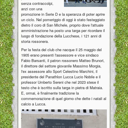
senza contraccolpi,
anzi con una
promozione in Serie D e la speranza di poter aprire
un ciclo. Nel pomeriggio di oggi è stato festeggiato
dietro il coro di San Michele, proprio dove l'attuale
amministrazione ha posto una targa per ricordare il
luogo di fondazione della Lucchese, i 121 anni di
storia rossonera.
Per la festa del club che nacque il 25 maggio del
1905 erano presenti l'assessore e vice sindaco
Fabio Barsanti, il patron rossonero Matteo Brunori,
il direttore del settore giovanile Massimo Morgia,
l'ex assessore allo Sport Celestino Marchini, il
presidente del Panathlon Lucca Lucio Nobile e il
professor Umberto Sereni che nel 2023 stese il
testo che è iscritto sulla targa in pietra di Matraia.
E, ormai, è finalmente tradizione la
commemorazione di quel giorno che dette i natali al
calcio a Lucca.