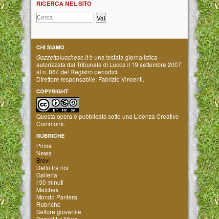
RICERCA NEL SITO
CHI SIAMO
Gazzettalucchese.it
è una testata giornalistica
autorizzata dal Tribunale di Lucca il 19 settembre 2007
al n. 864 del Registro periodici.
Direttore responsabile: Fabrizio Vincenti.
COPYRIGHT
Questa opera è pubblicata sotto una
Licenza Creative
Commons
.
RUBRICHE
Prima
News
Brevi
Detto tra noi
Galleria
I 90 minuti
Matches
Mondo Pantera
Rubriche
Settore giovanile
Basket Le Mura