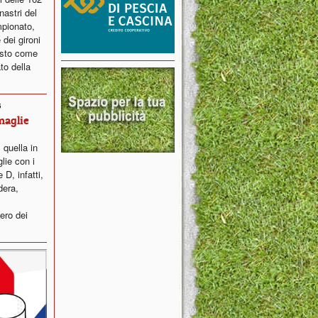
nastri del
pionato,
dei gironi
osto come
to della
5
maglie
 quella in
lie con i
 D, infatti,
dera,
ero dei