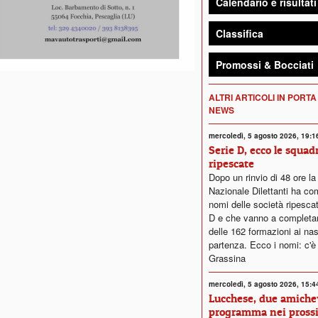
Calendario e risultati
Classifica
Promossi & Bocciati
ALTRI ARTICOLI IN PORTA
NEWS
mercoledì, 5 agosto 2026, 19:1
Serie D, ecco le squad
ripescate
Dopo un rinvio di 48 ore l
Nazionale Dilettanti ha co
nomi delle società ripescat
D e che vanno a completare
delle 162 formazioni ai nast
partenza. Ecco i nomi: c'è
Grassina
mercoledì, 5 agosto 2026, 15:4
Lucchese, due amichev
programma nei pross