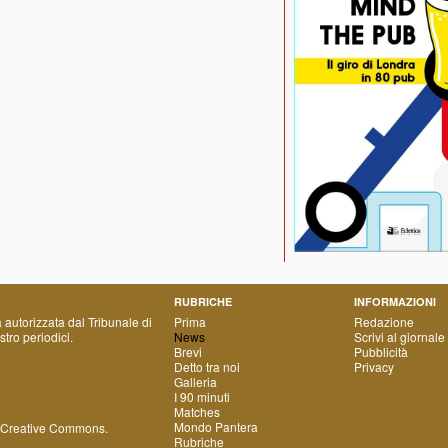
RUBRICHE
INFORMAZIONI
a autorizzata dal Tribunale di
Prima
Redazione
tro periodici.
News
Scrivi al giornale
Brevi
Pubblicità
Detto tra noi
Privacy
Galleria
I 90 minuti
Matches
Mondo Pantera
 Creative Commons
.
Rubriche