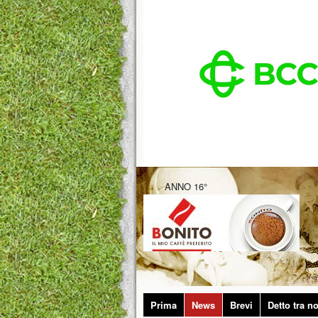
ANNO 16°
Prima
News
Brevi
Detto tra no