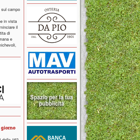
o sul campo
e in vista
inciare il
ita di
imana e
michevoli,
n giorno
i delle 162