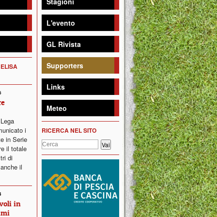
Stagioni
L'evento
GL Rivista
Supporters
 ELISA
Links
6
re
Meteo
a Lega
municato i
RICERCA NEL SITO
e in Serie
 il totale
ri di
 anche il
4
oli in
imi