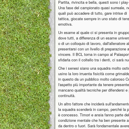
Partita, rivincita e bella, questi sono i play-
Una fase del campionato quasi surreale, n
quali può accadere di tutto, gare intrise di
tattica, giocate sempre in uno stato di ten
emotiva.
Un esame al quale ci si presenta in gruppo
dove tutti, a differenza di un esame univers
o di un colloquio di lavoro, dall'allenator
presentarsi con un livello di preparazione
vincere. Il BCL torna in campo al Palasport
sfidarla con il coltello tra i denti, ci sa
Che i senesi siano una squadra molto osti
usino la loro irruenta fisicità come grimald
in questo da un pubblico molto caloroso 
l'aspetto più importante da tenere present
mancano qualità tecniche per difendersi e 
continuità.
Un altro fattore che inciderà sull'andament
la squadra scenderà in campo, perché la po
è concesso. Timori e ansia fanno parte del
condizione mentale che ha ben presente an
da dentro o fuori. Sarà fondamentale avere