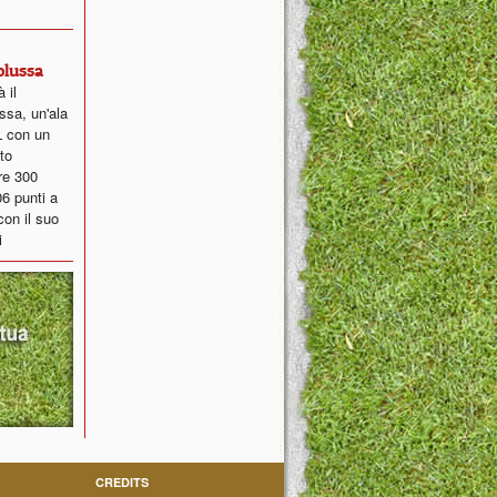
Colussa
 il
sa, un'ala
L con un
to
tre 300
06 punti a
con il suo
i
CREDITS