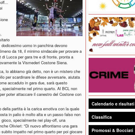
off...
ei
sione
,
itario
e al dodicesimo uomo in panchina devono
 almeno da 18, il minimo sindacale per provare a
 di Lucca per gara tre e di fronte, pronta a
rà nuovamente la Vismederi Costone Siena.
ca, lo abbiamo già detto, non è un mistero che
ello per scardinare le difese avversarie, aiutata
Come accaduto in gara due, sarà questo
e, specialmente nel primo quarto. Al BCL non
per poter attaccare il canestro del Costone con
Calendario e risultati
o della partita è la carica emotiva con la quale
sta in palio è molto alta e un passo falso non
Classifica
 gioco, specialmente nei play-off, una
che Olivieri: "Di nuovo affrontiamo una gara
Promossi & Bocciati
 subito impatto nel primo quarto per poi giocare