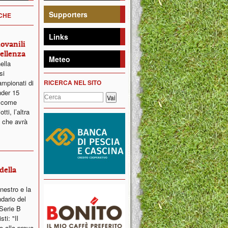
Supporters
ICHE
Links
iovanili
ellenza
Meteo
ella
si
ampionati di
RICERCA NEL SITO
nder 15
a come
ti, l’altra
 che avrà
della
nestro e la
dario del
Serie B
ti: "Il
o alla prova