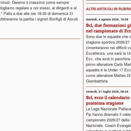
nta minuti. Daremo il massimo come sempre
gliamo regalare a noi stessi, ai dirigenti e al
ALTRI ARTICOLI IN RUBR
." Palla a due alle ore 18:30 di domenica 31
bitreranno la partita i signori Bonfigli di Ascoli
martedì, 4 agosto 2026, 18:58
Bcl, due formazioni g
nel campionato di Ecc
Sono due le squadre che n
stagione sportiva 2026/27 
cimenteranno nei difficili c
Eccellenza, una sarà la U
Ecc. che avrà in panchin
primo allenatore Carlo Mariot
squadra è la Under 17 Ecc
come allenatore Matteo Di
Giambattista
venerdì, 31 luglio 2026, 08:34
Bcl, ecco il calendario 
prossima stagione
La Lega Nazionale Pallaca
Fip hanno diramato il calen
campionato 2026/27 della 
Nazionale. Coach Evangelis
calendario ci metterà subit