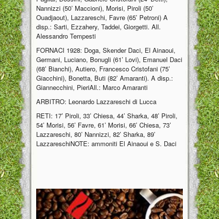
Nannizzi (50’ Maccioni), Morisi, Piroli (50’
Ouadjaout), Lazzareschi, Favre (65’ Petroni) A
disp.: Sarti, Ezzahery, Taddei, Giorgetti. All.
Alessandro Tempesti
FORNACI 1928: Doga, Skender Daci, El Ainaoui,
Germani, Luciano, Bonugli (61’ Lovi), Emanuel Daci
(68’ Bianchi), Autiero, Francesco Cristofani (75’
Giacchini), Bonetta, Buti (82’ Amaranti). A disp.:
Giannecchini, PieriAll.: Marco Amaranti
ARBITRO: Leonardo Lazzareschi di Lucca
RETI: 17’ Piroli, 33’ Chiesa, 44’ Sharka, 48’ Piroli,
54’ Morisi, 56’ Favre, 61’ Morisi, 66’ Chiesa, 73’
Lazzareschi, 80’ Nannizzi, 82’ Sharka, 89’
LazzareschiNOTE: ammoniti El Ainaoui e S. Daci