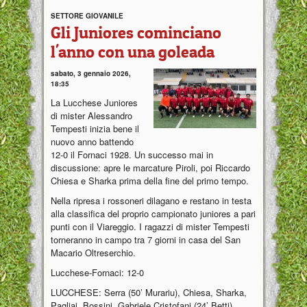
SETTORE GIOVANILE
Gli Juniores cominciano
l'anno con una goleada
sabato, 3 gennaio 2026,
18:35
La Lucchese Juniores
di mister Alessandro
Tempesti inizia bene il
nuovo anno battendo
12-0 il Fornaci 1928. Un successo mai in
discussione: apre le marcature Piroli, poi Riccardo
Chiesa e Sharka prima della fine del primo tempo.
Nella ripresa i rossoneri dilagano e restano in testa
alla classifica del proprio campionato juniores a pari
punti con il Viareggio. I ragazzi di mister Tempesti
torneranno in campo tra 7 giorni in casa del San
Macario Oltreserchio.
Lucchese-Fornaci: 12-0
LUCCHESE: Serra (50’ Murariu), Chiesa, Sharka,
Pagliai, Bossini, Gabriele Cristofani (24’ Betti),