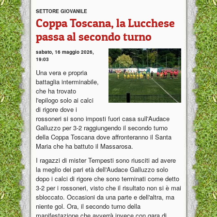
SETTORE GIOVANILE
Coppa Toscana, la Lucchese
passa al secondo turno
sabato, 16 maggio 2026,
19:03
Una vera e propria
battaglia interminabile,
che ha trovato
l'epilogo solo ai calci
di rigore dove i
rossoneri si sono imposti fuori casa sull'Audace
Galluzzo per 3-2 raggiungendo il secondo turno
della Coppa Toscana dove affronteranno il Santa
Maria che ha battuto il Massarosa.
I ragazzi di mister Tempesti sono riusciti ad avere
la meglio dei pari età dell'Audace Galluzzo solo
dopo i calci di rigore che sono terminati come detto
3-2 per i rossoneri, visto che il risultato non si è mai
sbloccato. Occasioni da una parte e dell'altra, ma
niente gol. Ora, il secondo turno della
manifestazione che avverrà invece con gara di