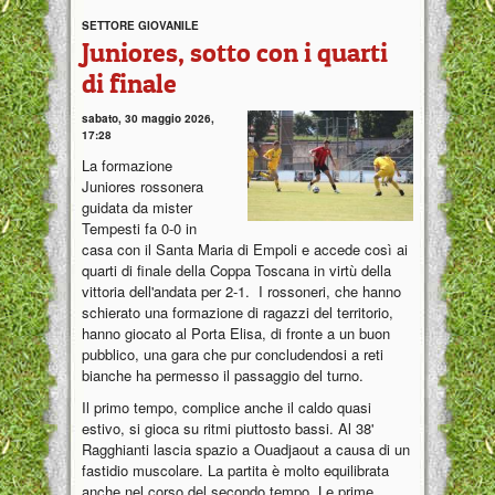
SETTORE GIOVANILE
Juniores, sotto con i quarti
di finale
sabato, 30 maggio 2026,
17:28
La formazione
Juniores rossonera
guidata da mister
Tempesti fa 0-0 in
casa con il Santa Maria di Empoli e accede così ai
quarti di finale della Coppa Toscana in virtù della
vittoria dell'andata per 2-1. I rossoneri, che hanno
schierato una formazione di ragazzi del territorio,
hanno giocato al Porta Elisa, di fronte a un buon
pubblico, una gara che pur concludendosi a reti
bianche ha permesso il passaggio del turno.
Il primo tempo, complice anche il caldo quasi
estivo, si gioca su ritmi piuttosto bassi. Al 38'
Ragghianti lascia spazio a Ouadjaout a causa di un
fastidio muscolare. La partita è molto equilibrata
anche nel corso del secondo tempo. Le prime