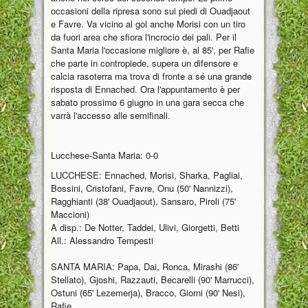
occasioni della ripresa sono sui piedi di Ouadjaout
e Favre. Va vicino al gol anche Morisi con un tiro
da fuori area che sfiora l'incrocio dei pali. Per il
Santa Maria l'occasione migliore è, al 85', per Rafie
che parte in contropiede, supera un difensore e
calcia rasoterra ma trova di fronte a sé una grande
risposta di Ennached. Ora l'appuntamento è per
sabato prossimo 6 giugno in una gara secca che
varrà l'accesso alle semifinali.
Lucchese-Santa Maria: 0-0
LUCCHESE: Ennached, Morisi, Sharka, Pagliai,
Bossini, Cristofani, Favre, Onu (50' Nannizzi),
Ragghianti (38' Ouadjaout), Sansaro, Piroli (75'
Maccioni)
A disp.: De Notter, Taddei, Ulivi, Giorgetti, Betti
All.: Alessandro Tempesti
SANTA MARIA: Papa, Dai, Ronca, Mirashi (86'
Stellato), Gjoshi, Razzauti, Becarelli (90' Marrucci),
Ostuni (65' Lezemerja), Bracco, Giorni (90' Nesi),
Rafie