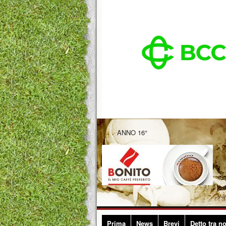
ANNO 16°
Prima
News
Brevi
Detto tra no