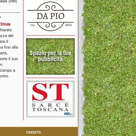
faele (RM)
7
tinua
hiarato
gazze del
ara-3
a fino alla
arto,
rre il suo
on
n campo a
ontro
CREDITS