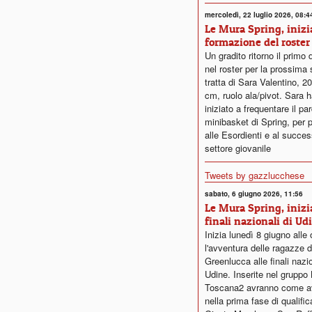
mercoledì, 22 luglio 2026, 08:4
Le Mura Spring, inizia
formazione del roster
Un gradito ritorno il primo 
nel roster per la prossima 
tratta di Sara Valentino, 2
cm, ruolo ala/pivot. Sara ha
iniziato a frequentare il pa
minibasket di Spring, per 
alle Esordienti e al succe
settore giovanile
Tweets by gazzlucchese
sabato, 6 giugno 2026, 11:56
Le Mura Spring, inizi
finali nazionali di Ud
Inizia lunedì 8 giugno alle 
l'avventura delle ragazze d
Greenlucca alle finali nazio
Udine. Inserite nel grupp
Toscana2 avranno come av
nella prima fase di qualifi