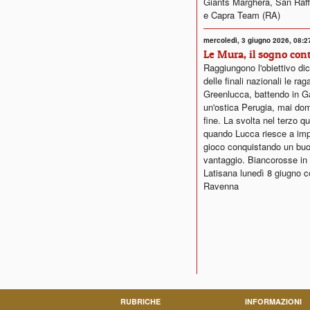
Giants Marghera, San Raf
e Capra Team (RA)
mercoledì, 3 giugno 2026, 08:2
Le Mura, il sogno con
Raggiungono l'obiettivo dic
delle finali nazionali le ra
Greenlucca, battendo in G
un'ostica Perugia, mai dom
fine. La svolta nel terzo qu
quando Lucca riesce a impo
gioco conquistando un bu
vantaggio. Biancorosse i
Latisana lunedì 8 giugno c
Ravenna
RUBRICHE
INFORMAZIONI