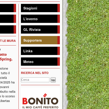
Stagioni
L'evento
GL Rivista
Supporters
ET LE MURA
3
Links
sotto
Spring,
Meteo
ostone
tutto il
RICERCA NEL SITO
cietà
24/2025 ha
iovanni
ebutto nella
e lo scorso
Libertas