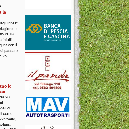
4
 la
degli innesti
stagione, si
005 di 186
 infatti
rquet con il
poi passare
ssivo
ano le
ine
ore 20
el
nali di
o B come
versarie,
cazione,