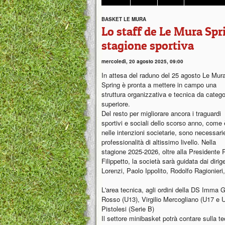
BASKET LE MURA
Lo staff de Le Mura Spr
stagione sportiva
mercoledì, 20 agosto 2025, 09:00
In attesa del raduno del 25 agosto Le Mur
Spring è pronta a mettere in campo una
struttura organizzativa e tecnica da catego
superiore.
Del resto per migliorare ancora i traguardi
sportivi e sociali dello scorso anno, come 
nelle intenzioni societarie, sono necessari
professionalità di altissimo livello. Nella
stagione 2025-2026, oltre alla Presidente 
Filippetto, la società sarà guidata dai dir
Lorenzi, Paolo Ippolito, Rodolfo Ragionie
L'area tecnica, agli ordini della DS Imma 
Rosso (U13), Virgilio Mercogliano (U17 e
Pistolesi (Serie B)
Il settore minibasket potrà contare sulla tec