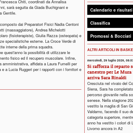
Francesca Chiti, coordinati da Annalisa
anni, sarà seguita da Giada Buchignani e
Calendario e risultati
a Gentile.
Classifica
à composto dai Preparatori Fisici Nadia Centoni
otti (massaggiatore), Andrea Michelotti
laro (fisioterapiste), Giulia Razza (osteopata) e
Promossi & Bocciati
ze specialistiche esterne. La Croce Verde di
tite interne della prima squadra.
ALTRI ARTICOLI IN BASK
 quest'anno la possibilità di utilizzare le
mento fisico ed il recupero muscolare. Infine,
mercoledì, 29 luglio 2026, 08:5
a amministrativa, affidata a Laura Fumelli per
Si rafforza il reparto 
 e a Lucia Ruggeri per i rapporti con i fornitori e
canestro per Le Mura 
arriva Sara Rinaldi
Cresciuta nel vivaio del C
Siena, Sara ha completato 
percorso giovanile nella so
senese. Nella stagione 20
vestito la maglia di San G
Valdarno, facendo il suo d
categoria superiore, mentr
anno ha vestito i colori di 
Livorno ancora in A2