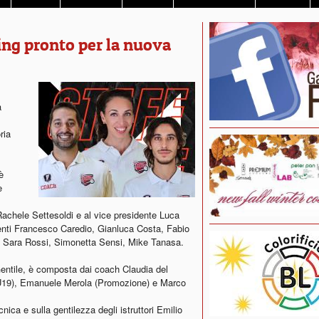
ing pronto per la nuova
a
ria
è
e
Rachele Settesoldi e al vice presidente Luca
igenti Francesco Caredio, Gianluca Costa, Fabio
ri, Sara Rossi, Simonetta Sensi, Mike Tanasa.
Gentile, è composta dai coach Claudia del
 U19), Emanuele Merola (Promozione) e Marco
nica e sulla gentilezza degli istruttori Emilio