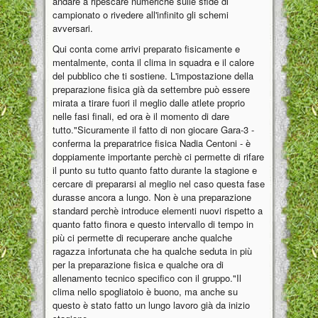
andare a ripescare numeriche sulle sfide di
campionato o rivedere all'infinito gli schemi
avversari.
Qui conta come arrivi preparato fisicamente e
mentalmente, conta il clima in squadra e il calore
del pubblico che ti sostiene. L'impostazione della
preparazione fisica già da settembre può essere
mirata a tirare fuori il meglio dalle atlete proprio
nelle fasi finali, ed ora è il momento di dare
tutto."Sicuramente il fatto di non giocare Gara-3 -
conferma la preparatrice fisica Nadia Centoni - è
doppiamente importante perchè ci permette di rifare
il punto su tutto quanto fatto durante la stagione e
cercare di prepararsi al meglio nel caso questa fase
durasse ancora a lungo. Non è una preparazione
standard perchè introduce elementi nuovi rispetto a
quanto fatto finora e questo intervallo di tempo in
più ci permette di recuperare anche qualche
ragazza infortunata che ha qualche seduta in più
per la preparazione fisica e qualche ora di
allenamento tecnico specifico con il gruppo."Il
clima nello spogliatoio è buono, ma anche su
questo è stato fatto un lungo lavoro già da inizio