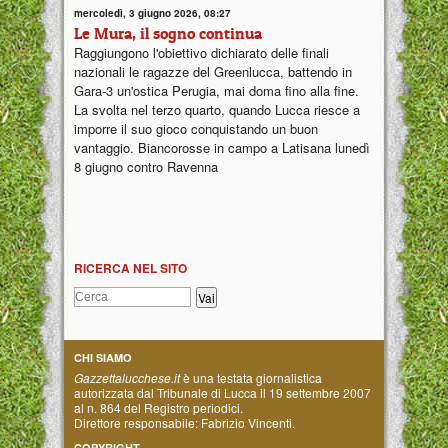
mercoledì, 3 giugno 2026, 08:27
Le Mura, il sogno continua
Raggiungono l'obiettivo dichiarato delle finali
nazionali le ragazze del Greenlucca, battendo in
Gara-3 un'ostica Perugia, mai doma fino alla fine.
La svolta nel terzo quarto, quando Lucca riesce a
imporre il suo gioco conquistando un buon
vantaggio. Biancorosse in campo a Latisana lunedì
8 giugno contro Ravenna
RICERCA NEL SITO
CHI SIAMO
Gazzettalucchese.it
è una testata giornalistica
autorizzata dal Tribunale di Lucca il 19 settembre 2007
al n. 864 del Registro periodici.
Direttore responsabile: Fabrizio Vincenti.
COPYRIGHT