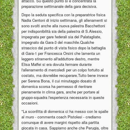
attacco. Su questo punto si è concentrata la
preparazione settimanale della gara decisiva.
Dopo la seduta specifica con la preparatrice fisica
Nadia Centoni di inizio settimana, gli allenamenti si
sono svolti anche alla nuova palestra Bacchettoni
per indisponibilità sia della palestra di S.Alessio,
impegnata per gare federali sia del Palatagliate,
impegnato da Gara-3 del maschile.Qualche
strascico dal punto di vista fisico dopo la battaglia
di Gara-1 per Francesca Orsini che lamenta un
leggero stiramento all'adduttore destro, mentre
Elisa Maffei si era dovuta fermare durante
l'allenamento di mercoledì per un colpo fortuito al
costato, ma dovrebbe recuperare.Tutto bene invece
per Serena Bona, il cui minutaggio dosato di
domenica scorsa ha permesso di rientrare
pienamente in clima gara, anche per portare al
gruppo-squadra l'esperienza necessaria in queste
occasioni.
"La sconfitta di domenica ci ha messo con le spalle
al muro - commenta coach Pistolesi - crediamo
comunque di avere margini rispetto alla partita
giocata in casa. Sappiamo anche che Perugia, oltre