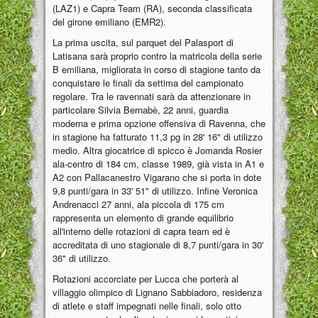
(LAZ1) e Capra Team (RA), seconda classificata
del girone emiliano (EMR2).
La prima uscita, sul parquet del Palasport di
Latisana sarà proprio contro la matricola della serie
B emiliana, migliorata in corso di stagione tanto da
conquistare le finali da settima del campionato
regolare. Tra le ravennati sarà da attenzionare in
particolare Silvia Bernabè, 22 anni, guardia
moderna e prima opzione offensiva di Ravenna, che
in stagione ha fatturato 11,3 pg in 28' 16" di utilizzo
medio. Altra giocatrice di spicco è Jomanda Rosier
ala-centro di 184 cm, classe 1989, già vista in A1 e
A2 con Pallacanestro Vigarano che si porta in dote
9,8 punti/gara in 33' 51" di utilizzo. Infine Veronica
Andrenacci 27 anni, ala piccola di 175 cm
rappresenta un elemento di grande equilibrio
all'interno delle rotazioni di capra team ed è
accreditata di uno stagionale di 8,7 punti/gara in 30'
36" di utilizzo.
Rotazioni accorciate per Lucca che porterà al
villaggio olimpico di Lignano Sabbiadoro, residenza
di atlete e staff impegnati nelle finali, solo otto