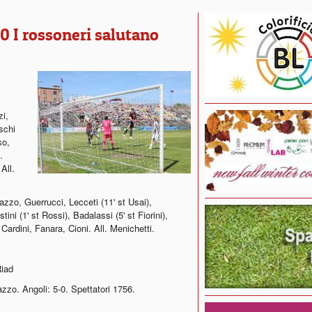
0 I rossoneri salutano
i,
schi
so,
.
All.
zzo, Guerrucci, Lecceti (11' st Usai),
ini (1' st Rossi), Badalassi (5' st Fiorini),
 Cardini, Fanara, Cioni. All. Menichetti.
Riad
zo. Angoli: 5-0. Spettatori 1756.