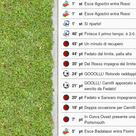
1'
st
Esce Agostini entra Rossi
1'
st
Esce Agostini entra Rossi
1'
st
Si riparte!
46'
pt
Finisce il primo tempo: è 2-0 
45'
pt
Un minuto di recupero
44'
pt
Fedato dal limite, palla alta
35'
pt
Del Rosso impegna dal limite
24'
pt
GOOOLLL! Rotondo raddoppia s
GOOLLL! Camilli appostato su
21'
pt
servito da Fedato!
20'
pt
Fedato e Sansaro impegnano 
18'
pt
Doppia occasione per Camilli 
In Curva Ovest presente una 
7'
pt
Portsmouth
5'
pt
Esce Badalassi entra Fiorini