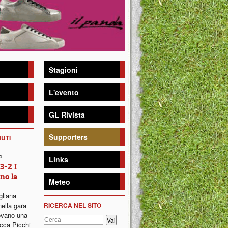
Stagioni
L'evento
GL Rivista
Supporters
NUTI
4
Links
3-2 I
no la
Meteo
gliana
nella gara
RICERCA NEL SITO
ovano una
occa Picchi