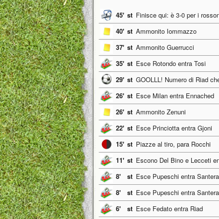
45'
st
Finisce qui: è 3-0 per i rosson
40'
st
Ammonito Iommazzo
37'
st
Ammonito Guerrucci
35'
st
Esce Rotondo entra Tosi
29'
st
GOOLLL! Numero di Riad che d
26'
st
Esce Milan entra Ennached
26'
st
Ammonito Zenuni
22'
st
Esce Princiotta entra Gjoni
15'
st
Piazze al tiro, para Rocchi
11'
st
Escono Del Bino e Lecceti e
8'
st
Esce Pupeschi entra Santer
8'
st
Esce Pupeschi entra Santer
6'
st
Esce Fedato entra Riad