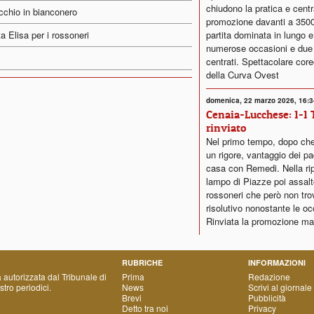
chiudono la pratica e centr
cchio in bianconero
promozione davanti a 350
partita dominata in lungo e
a Elisa per i rossoneri
numerose occasioni e due 
centrati. Spettacolare core
della Curva Ovest
domenica, 22 marzo 2026, 16:3
Cenaia-Lucchese: 1-1 
rinviato
Nel primo tempo, dopo che
un rigore, vantaggio dei pa
casa con Remedi. Nella rip
lampo di Piazze poi assalt
rossoneri che però non trov
risolutivo nonostante le oc
Rinviata la promozione m
RUBRICHE
INFORMAZIONI
a autorizzata dal Tribunale di
Prima
Redazione
tro periodici.
News
Scrivi al giornale
Brevi
Pubblicità
Detto tra noi
Privacy