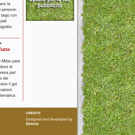
ano la
0 persone:
 largo con
pali
ografia
4
Tutto
 Milan para
droni di
resa pari
o dei
ano il gol
casioni.
atematica
CREDITS
Designed and developed by
Directo