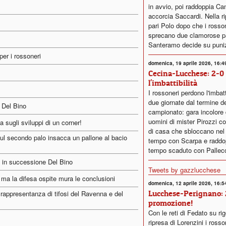
in avvio, poi raddoppia Cam
accorcia Saccardi. Nella ri
pari Polo dopo che i rosso
sprecano due clamorose pa
Santeramo decide su puni
per i rossoneri
domenica, 19 aprile 2026, 16:4
Cecina-Lucchese: 2-0
l'imbattibilità
I rossoneri perdono l'imbatt
due giornate dal termine d
 Del Bino
campionato: gara incolore 
uomini di mister Pirozzi co
ugli sviluppi di un corner!
di casa che sbloccano nel
l secondo palo insacca un pallone al bacio
tempo con Scarpa e raddo
tempo scaduto con Pallec
in successione Del Bino
Tweets by gazzlucchese
ma la difesa ospite mura le conclusioni
domenica, 12 aprile 2026, 16:5
Lucchese-Perignano: 
rappresentanza di tifosi del Ravenna e del
promozione!
Con le reti di Fedato su rig
ripresa di Lorenzini i rosso