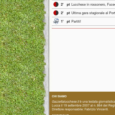
2'
pt
Lucchese in rossonero, Fuce
2'
pt
Ultima gara stagionale al Port
1'
pt
Partiti!
CHI SIAMO
Gazzettalucchese.it
è una testata giornalistic
Lucca il 19 settembre 2007 al n. 864 del Regis
Direttore responsabile: Fabrizio Vincenti.