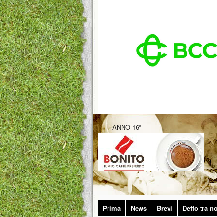
ANNO 16°
Prima
News
Brevi
Detto tra no