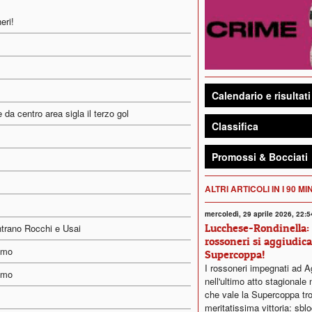
eri!
Calendario e risultati
a centro area sigla il terzo gol
Classifica
Promossi & Bocciati
ALTRI ARTICOLI IN I 90 MI
mercoledì, 29 aprile 2026, 22:5
Lucchese-Rondinella: 
ntrano Rocchi e Usai
rossoneri si aggiudica
amo
Supercoppa!
I rossoneri impegnati ad A
amo
nell'ultimo atto stagionale 
che vale la Supercoppa tr
meritatissima vittoria: sbl