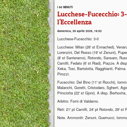
I 90 MINUTI
Lucchese-Fucecchio: 3-
l'Eccellenza
domenica, 26 aprile 2026, 16:52
Lucchese-Fucecchio: 3-0
Lucchese: Milan (26' st Ennached), Venanz
Lorenzini, Del Rosso (19' st Zenuni), Pupe
(8' st Santeramo), Rotondo, Sansaro, Rus
Camilli, Fedato (6' st Riad), Piazze. A disp
Xeka, Tosi, Bartolotta, Ragghianti, Palma. 
Pirozzi.
Fucecchio: Del Bino (11' st Rocchi), Iomma
Malanchi, Goretti, Cristodaro, Sgherri, Agost
Princiotta (22' st Gjoni). A disp. Berhoxha,
Arbitro: Forni di Valdarno.
Reti: 21' pt Camilli, 24' pt Rotondo, 29' st 
Note. Ammoniti: Zenuni, Guerrucci, Iommaz