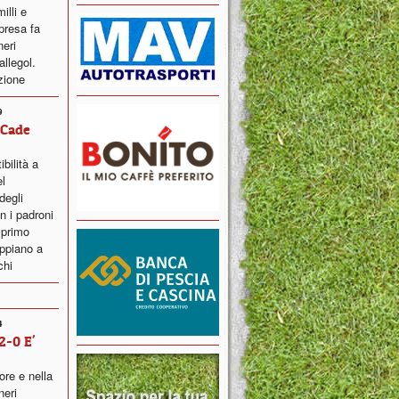
illi e
presa fa
neri
llegol.
zione
9
 Cade
ibilità a
el
degli
n i padroni
 primo
ppiano a
chi
4
2-0 E'
ore e nella
neri