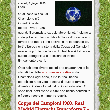
venerdì, 6 giugno 2025,
07:46
Quali sono le finali di
Champions più
incredibili e da
record? Era il 1955
quando il giornalista ex calciatore Hanot, insieme al
collega Ferran, hanno l’idea brillante di inventare un
torneo che metta l’una contro l’altra le squadre più
forti d’Europa e la storia della Coppa dei Campioni
nasce proprio in quell’anno. Il Real Madrid si rende
subito protagonista e le italiane si fanno
timidamente avanti.
Oggi abbiamo diversi record che caratterizzano le
statistiche delle
scommesse sportive
sulla
Champions ogni anno, tutte le finali hanno
contribuito a scrivere la storia di questo torneo,
diventato il simbolo del calcio internazionale. Ci
sono finali pazzesche e altre che hanno contribuito
a fissare record all time incredibili.
Coppa dei Campioni 1960: Real
Madrid Eintracht Francoforte 7 -