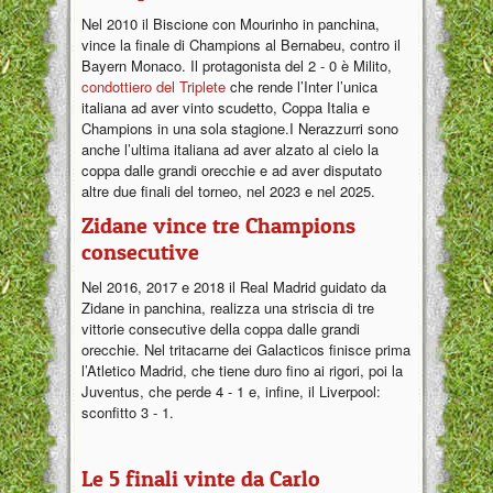
Nel 2010 il Biscione con Mourinho in panchina,
vince la finale di Champions al Bernabeu, contro il
Bayern Monaco. Il protagonista del 2 - 0 è Milito,
condottiero del Triplete
che rende l’Inter l’unica
italiana ad aver vinto scudetto, Coppa Italia e
Champions in una sola stagione.I Nerazzurri sono
anche l’ultima italiana ad aver alzato al cielo la
coppa dalle grandi orecchie e ad aver disputato
altre due finali del torneo, nel 2023 e nel 2025.
Zidane vince tre Champions
consecutive
Nel 2016, 2017 e 2018 il Real Madrid guidato da
Zidane in panchina, realizza una striscia di tre
vittorie consecutive della coppa dalle grandi
orecchie. Nel tritacarne dei Galacticos finisce prima
l’Atletico Madrid, che tiene duro fino ai rigori, poi la
Juventus, che perde 4 - 1 e, infine, il Liverpool:
sconfitto 3 - 1.
Le 5 finali vinte da Carlo