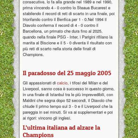
consecutive, lo fa alla grande nel 1989 e nel 1990,
prima vincendo 4 - 0 contro lo Steaua Bucarest e
stabilendo il record di reti di scarto in una finale, poi
trionfando contro il Benfica per 1 - 0.Nel 1994 il
Diavolo conferma il record di 4 - 0 contro il
Barcellona, un primato che dura fino al 2025,
quando nella finale PSG - Inter, i Parigini rifilano la
manita al Biscione e il 5 - 0 diventa il risultato con
più reti di scarto nella storia delle finali di
Champions.
Il paradosso del 25 maggio 2005
Gli appassionati di
calcio
, i tifosi del Milan e del
Liverpool, sanno cosa è successo in questo giorno,
in una finale di Istanbul tra le più imprevedibili, con
Maldini che segna dopo 52 secondi, il Diavolo che
chiude il primo tempo sul 3 - 0 e il Liverpool che la
pareggia in sei minuti. Si va ai supplementari e poi
ai rigori: vincono gli inglesi.
L’ultima italiana ad alzare la
Champions