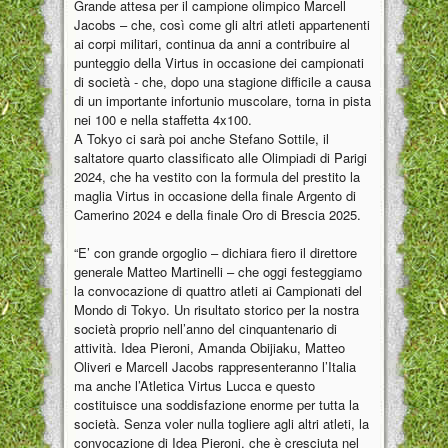
Grande attesa per il campione olimpico Marcell
Jacobs – che, così come gli altri atleti appartenenti
ai corpi militari, continua da anni a contribuire al
punteggio della Virtus in occasione dei campionati
di società - che, dopo una stagione difficile a causa
di un importante infortunio muscolare, torna in pista
nei 100 e nella staffetta 4x100.
A Tokyo ci sarà poi anche Stefano Sottile, il
saltatore quarto classificato alle Olimpiadi di Parigi
2024, che ha vestito con la formula del prestito la
maglia Virtus in occasione della finale Argento di
Camerino 2024 e della finale Oro di Brescia 2025.
“E’ con grande orgoglio – dichiara fiero il direttore
generale Matteo Martinelli – che oggi festeggiamo
la convocazione di quattro atleti ai Campionati del
Mondo di Tokyo. Un risultato storico per la nostra
società proprio nell’anno del cinquantenario di
attività. Idea Pieroni, Amanda Obijiaku, Matteo
Oliveri e Marcell Jacobs rappresenteranno l’Italia
ma anche l’Atletica Virtus Lucca e questo
costituisce una soddisfazione enorme per tutta la
società. Senza voler nulla togliere agli altri atleti, la
convocazione di Idea Pieroni, che è cresciuta nel