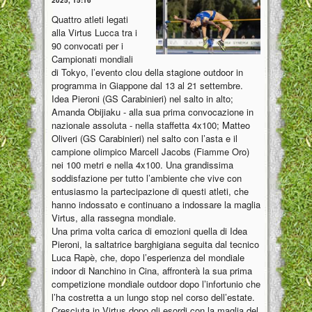
Quattro atleti legati
alla Virtus Lucca tra i
90 convocati per i
Campionati mondiali
di Tokyo, l’evento clou della stagione outdoor in
programma in Giappone dal 13 al 21 settembre.
Idea Pieroni (GS Carabinieri) nel salto in alto;
Amanda Obijiaku - alla sua prima convocazione in
nazionale assoluta - nella staffetta 4x100; Matteo
Oliveri (GS Carabinieri) nel salto con l’asta e il
campione olimpico Marcell Jacobs (Fiamme Oro)
nei 100 metri e nella 4x100. Una grandissima
soddisfazione per tutto l’ambiente che vive con
entusiasmo la partecipazione di questi atleti, che
hanno indossato e continuano a indossare la maglia
Virtus, alla rassegna mondiale.
Una prima volta carica di emozioni quella di Idea
Pieroni, la saltatrice barghigiana seguita dal tecnico
Luca Rapè, che, dopo l’esperienza del mondiale
indoor di Nanchino in Cina, affronterà la sua prima
competizione mondiale outdoor dopo l’infortunio che
l’ha costretta a un lungo stop nel corso dell’estate.
Cresciuta in Virtus dopo gli esordi con la maglia del