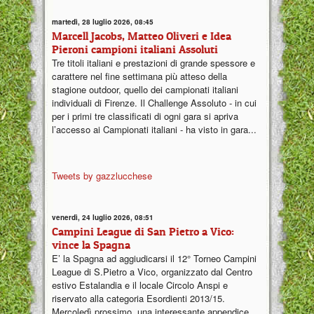
martedì, 28 luglio 2026, 08:45
Marcell Jacobs, Matteo Oliveri e Idea
Pieroni campioni italiani Assoluti
Tre titoli italiani e prestazioni di grande spessore e
carattere nel fine settimana più atteso della
stagione outdoor, quello dei campionati italiani
individuali di Firenze. Il Challenge Assoluto - in cui
per i primi tre classificati di ogni gara si apriva
l’accesso ai Campionati italiani - ha visto in gara...
Tweets by gazzlucchese
venerdì, 24 luglio 2026, 08:51
Campini League di San Pietro a Vico:
vince la Spagna
E’ la Spagna ad aggiudicarsi il 12° Torneo Campini
League di S.Pietro a Vico, organizzato dal Centro
estivo Estalandia e il locale Circolo Anspi e
riservato alla categoria Esordienti 2013/15.
Mercoledì prossimo, una interessante appendice