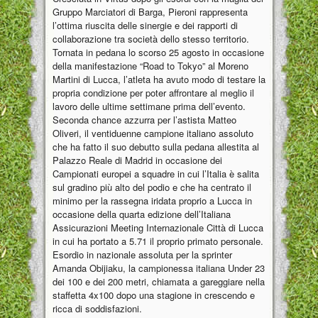
Gruppo Marciatori di Barga, Pieroni rappresenta
l’ottima riuscita delle sinergie e dei rapporti di
collaborazione tra società dello stesso territorio.
Tornata in pedana lo scorso 25 agosto in occasione
della manifestazione “Road to Tokyo” al Moreno
Martini di Lucca, l’atleta ha avuto modo di testare la
propria condizione per poter affrontare al meglio il
lavoro delle ultime settimane prima dell’evento.
Seconda chance azzurra per l’astista Matteo
Oliveri, il ventiduenne campione italiano assoluto
che ha fatto il suo debutto sulla pedana allestita al
Palazzo Reale di Madrid in occasione dei
Campionati europei a squadre in cui l’Italia è salita
sul gradino più alto del podio e che ha centrato il
minimo per la rassegna iridata proprio a Lucca in
occasione della quarta edizione dell’Italiana
Assicurazioni Meeting Internazionale Città di Lucca
in cui ha portato a 5.71 il proprio primato personale.
Esordio in nazionale assoluta per la sprinter
Amanda Obijiaku, la campionessa italiana Under 23
dei 100 e dei 200 metri, chiamata a gareggiare nella
staffetta 4x100 dopo una stagione in crescendo e
ricca di soddisfazioni.