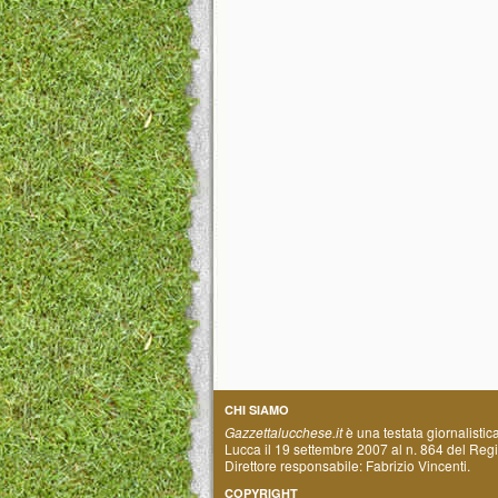
CHI SIAMO
Gazzettalucchese.it
è una testata giornalistic
Lucca il 19 settembre 2007 al n. 864 del Regis
Direttore responsabile: Fabrizio Vincenti.
COPYRIGHT