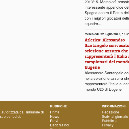
2013/15. Mercoledì prossi
interessante appendice del
Spagna contro il Resto de
con i migliori giocatori dell
squadre...
mercoledì, 22 luglio 2026, 10:5
Atletica: Alessandro
Santangelo convocato
selezione azzurra che
rappresenterà l’Italia 
campionati del mond
Eugene
Alessandro Santangelo co
nella selezione azzurra ch
rappresenterà l’Italia ai ca
mondo U20 di Eugene
RUBRICHE
INFORMAZIONI
a autorizzata dal Tribunale di
Prima
Redazione
tro periodici.
News
Scrivi al giornale
Brevi
Pubblicità
Detto tra noi
Privacy