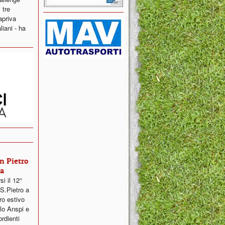
 tre
 apriva
liani - ha
n Pietro
na
i il 12°
S.Pietro a
ro estivo
olo Anspi e
ordienti