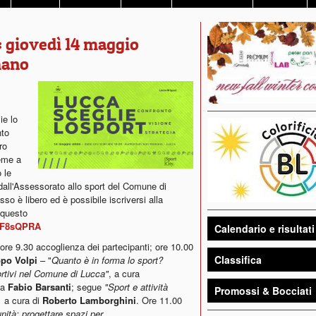
": giovedì 14 maggio
mano
ie lo
nto
ro
ieme a
 le
 dall'Assessorato allo sport del Comune di
so è libero ed è possibile iscriversi alla
 questo
AKF8sQPRA
Calendario e risultati
 ore 9.30 accoglienza dei partecipanti; ore 10.00
Classifica
opo Volpi
– "
Quanto è in forma lo sport?
portivi nel Comune di Lucca"
,
a cura
va
Fabio Barsanti
; segue
"Sport e attività
Promossi & Bocciati
,
a cura di
Roberto Lamborghini
. Ore 11.00
nità: progettare spazi per