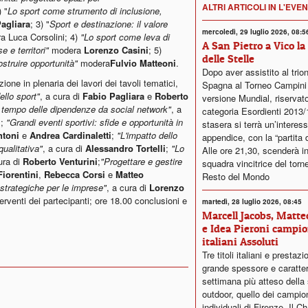
ALTRI ARTICOLI IN L'EVE
) "
Lo sport come strumento di inclusione,
agliara
; 3) "
Sport e destinazione: il valore
mercoledì, 29 luglio 2026, 08:5
a Luca Corsolini; 4)
"Lo sport come leva di
A San Pietro a Vico la
e e territori"
modera
Lorenzo Casini
; 5)
delle Stelle
ostruire opportunità"
modera
Fulvio Matteoni
.
Dopo aver assistito al trion
zione in plenaria dei lavori dei tavoli tematici,
Spagna al Torneo Campini
ello sport"
, a cura di
Fabio Pagliara
e
Roberto
versione Mundial, riservato
l tempo delle dipendenze da social network"
, a
categoria Esordienti 2013/
i
;
"Grandi eventi sportivi: sfide e opportunità in
stasera si terrà un’interes
ntoni
e
Andrea Cardinaletti
;
"L'impatto dello
appendice, con la “partita d
qualitativa"
, a cura di
Alessandro Tortelli
;
"Lo
Alle ore 21,30, scenderà i
ura di
Roberto Venturini
;
"Progettare e gestire
squadra vincitrice del torne
Fiorentini
,
Rebecca Corsi
e
Matteo
Resto del Mondo
 strategiche per le imprese"
, a cura di
Lorenzo
terventi dei partecipanti; ore 18.00 conclusioni e
martedì, 28 luglio 2026, 08:45
Marcell Jacobs, Matteo
e Idea Pieroni campio
italiani Assoluti
Tre titoli italiani e prestazi
grande spessore e caratter
settimana più atteso della
outdoor, quello dei campiona
individuali di Firenze. Il C