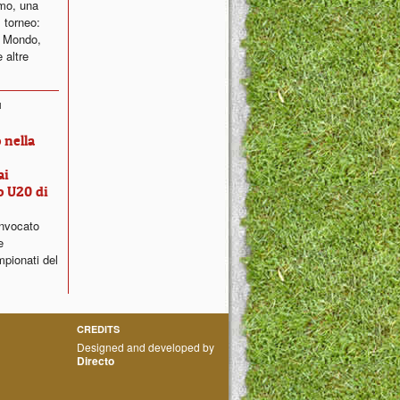
mo, una
 torneo:
l Mondo,
e altre
1
 nella
ai
o U20 di
nvocato
e
mpionati del
CREDITS
Designed and developed by
Directo