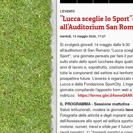
L'EVENTO
"Lucca sceglie lo Sport
all'Auditorium San Ro
martedì, 12 maggio 2026, 17:27
Si svolgerà giovedì 14 maggio dalle 9.30
all'auditorium di San Romano "Lucca scegl
Sport", una giornata pensata per fare il pu
sullo stato dello sport lucchese dopo quatt
anni di lavoro e, soprattutto, costruire ins
tutte le componenti del settore sul territorio
prospettive future. L'evento è organizzato
Lucca e dalla Fondazione SportCity. L'inges
giornata compilando l'apposito form web a
indirizzo:
https://forms.gle/Ji4xmeQ4
IL PROGRAMMA - Sessione mattutina
-
Saluti istituzionali, modera la giornata
Iac
Fotografia delle attività e degli impianti s
dell'Assessore allo sport ed edilizia sporti
motoria: numeri, trend e sfide per il futuro"
tavoli tematici: 1) "
Impianti sportivi e comu