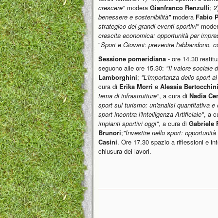
crescere"
modera
Gianfranco Renzulli
; 2
benessere e sostenibilità"
modera
Fabio P
strategico dei grandi eventi sportivi"
moder
crescita economica: opportunità per impres
"
Sport e Giovani: prevenire l'abbandono, c
Sessione pomeridiana
- ore 14.30 restitu
seguono alle ore 15.30:
"Il valore sociale d
Lamborghini
;
"L'importanza dello sport a
cura di
Erika Morri
e
Alessia Bertocchin
tema di infrastrutture"
, a cura di
Nadia Ce
sport sul turismo: un'analisi quantitativa e 
sport incontra l'Intelligenza Artificiale"
, a c
impianti sportivi oggi"
, a cura di
Gabriele 
Brunori
;
"Investire nello sport: opportunità
Casini
. Ore 17.30 spazio a riflessioni e in
chiusura dei lavori.