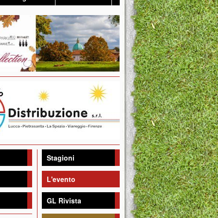
Stagioni
L'evento
GL Rivista