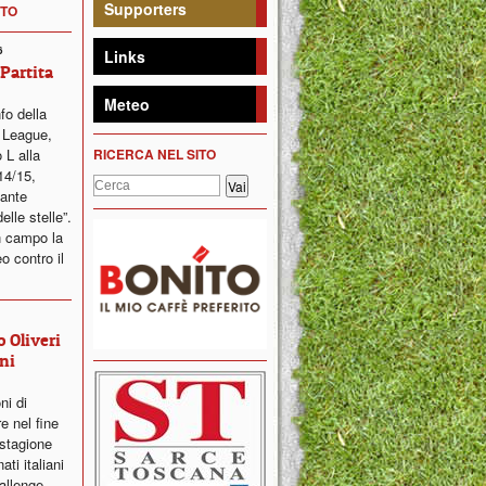
Supporters
NTO
6
Links
 Partita
Meteo
fo della
 League,
 L alla
RICERCA NEL SITO
14/15,
sante
elle stelle”.
n campo la
o contro il
 Oliveri
ni
oni di
e nel fine
 stagione
ti italiani
hallenge