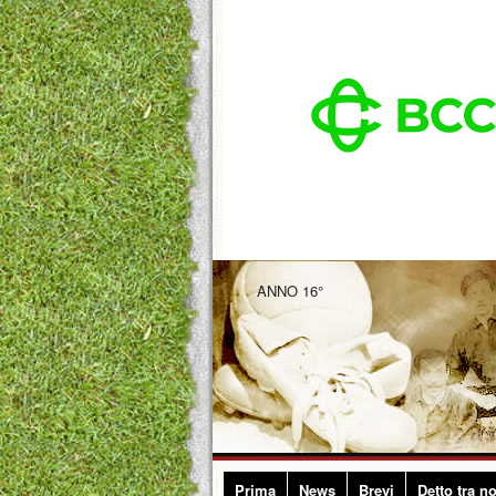
ANNO 16°
Prima
News
Brevi
Detto tra no