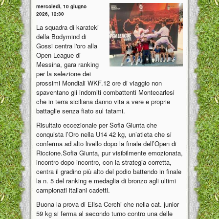
mercoledì, 10 giugno
2026, 12:30
La squadra di karateki
della Bodymind di
Gossi centra l'oro alla
Open League di
Messina, gara ranking
per la selezione dei
prossimi Mondiali WKF.12 ore di viaggio non
spaventano gli indomiti combattenti Montecarlesi
che in terra siciliana danno vita a vere e proprie
battaglie senza fiato sul tatami.
Risultato eccezionale per Sofia Giunta che
conquista l’Oro nella U14 42 kg, un’atleta che si
conferma ad alto livello dopo la finale dell’Open di
Riccione.Sofia Giunta, pur visibilmente emozionata,
incontro dopo incontro, con la strategia corretta,
centra il gradino più alto del podio battendo in finale
la n. 5 del ranking e medaglia di bronzo agli ultimi
campionati italiani cadetti.
Buona la prova di Elisa Cerchi che nella cat. junior
59 kg si ferma al secondo turno contro una delle