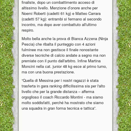
finaliste, dopo un combattimento acceso di
altissimo livello. Menzione d’onore anche per
Noemi Roberti (cadetti 61 kg) e Matteo Carrara
(cadetti 57 kg): entrambi si fermano al secondo
incontro, ma dopo aver combattuto all'ultimo
respiro.
Molto bella anche la prova di Bianca Azzena (Ninja
Pescia) che ribalta il punteggio con 4 azioni
fulminee ma non gestisce il finale nonostante
diverse tecniche di calcio andate a segno ma non
premiate con il punto dall'arbitro. Infine Martina
Moncini nella cat. junior 48 kg esce al primo turno,
ma con una buona prestazione.
“Quella di Messina per i nostri ragazzi è stata
trasferta in gara ranking difficilissima sia per l'alto
livello che per la grande distanza – afferma
orgoglioso il coach Riccardo Montini - ma siamo
molto soddisfatti, perché ha mostrato che siamo
una squadra in gran forma tecnica e tattica”.