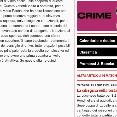
i di video analisi, alla scoperta di queste
he. Questo venerdì visita a sorpresa, prima
co Mario Pardini che ha colto l'occasione per
 il primo obiettivo raggiunto, di rilevanza
squadra, salvo esigenze istituzionali, per la
uono le ricerche ed i contatti con aziende del
 eventuale cambio di categoria. L'iscrizione al
a base sportiva, richiederebbe uno sforzo
Calendario e risultati
o ben superiore."Stiamo valutando - commenta il
l consiglio direttivo, tutte le opzioni possibili
ivo principale resta la crescita complessiva ed
Classifica
aro che avere una prima squadra a livello
più attrattiva. Su questo stiamo quindi
Promossi & Bocciati
ALTRI ARTICOLI IN MATC
mercoledì, 29 aprile 2026, 23:0
La ciliegina sulla tort
La Lucchese batte per 3-2 
Rondinella e si aggiudica l
Supercoppa di Eccellenza:
vantaggio dei rossoneri c
condotto tutta la partita c