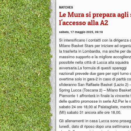
MATCHES
Le Mura si prepara agli
l'accesso alla A2
sabato, 17 maggio 2025, 09:18
Si intensificano i contatti con la dirigenza 
Milano Basket Stars per iniziare ad organi
la trasferta in Lombardia, ma anche per dar
massimo supporto e la migliore accoglien
possibile nella città di Lucca alla squadra
avversaria.La formula di questi spareggi
nazionali prevede due gare per ogni turno 
overtime solo in gara-2 in caso di parità 
sfideranno San Raffaele Basket (Lazio 2)
Spring Lucca (Toscana 2) – Milano Basket 
Piemonte 1 affronterà in finale la vincent
delle quattro promosse in serie A2.Per le 
sabato 24 ore 18,00 al Palatagliate, mentre
(MI) sabato 31 ancora alle ore 18,00.
Gli allenamenti in casa Lucca sono prosegui
lunedì, dato di riposo dopo una settimana m