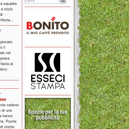
lla squadra
 a inizio
di
ttoria...
5
pionato
o il
ndo nel
ipresa
 festa ai
lico:
1
sso
ente cedono
e di una
sa hanno
oria. Poche
 di mister