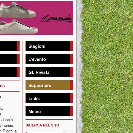
Stagioni
L'evento
GL Rivista
Supporters
HES
8
Links
a
la
Meteo
a
 doppio
he hanno
RICERCA NEL SITO
on Picchi e