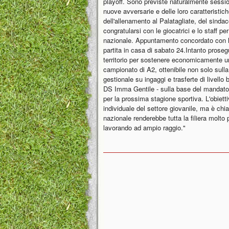
playoff. Sono previste naturalmente session
nuove avversarie e delle loro caratteristic
dell'allenamento al Palatagliate, del sinda
congratularsi con le giocatrici e lo staff per
nazionale. Appuntamento concordato con la 
partita in casa di sabato 24.Intanto proseg
territorio per sostenere economicamente un
campionato di A2, ottenibile non solo sull
gestionale su ingaggi e trasferte di livell
DS Imma Gentile - sulla base del mandato de
per la prossima stagione sportiva. L'obiett
individuale del settore giovanile, ma è chi
nazionale renderebbe tutta la filiera molto 
lavorando ad ampio raggio."