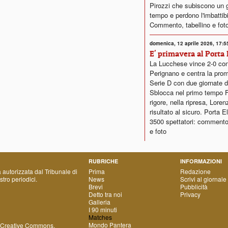
Pirozzi che subiscono un g
tempo e perdono l'imbattibil
Commento, tabellino e fot
domenica, 12 aprile 2026, 17:5
E' primavera al Porta 
La Lucchese vince 2-0 cont
Perignano e centra la pro
Serie D con due giornate di
Sblocca nel primo tempo 
rigore, nella ripresa, Lorenz
risultato al sicuro. Porta E
3500 spettatori: commento,
e foto
RUBRICHE
INFORMAZIONI
a autorizzata dal Tribunale di
Prima
Redazione
tro periodici.
News
Scrivi al giornale
Brevi
Pubblicità
Detto tra noi
Privacy
Galleria
I 90 minuti
Matches
Mondo Pantera
 Creative Commons
.