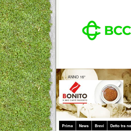
ANNO 16°
Prima
News
Brevi
Detto tra no