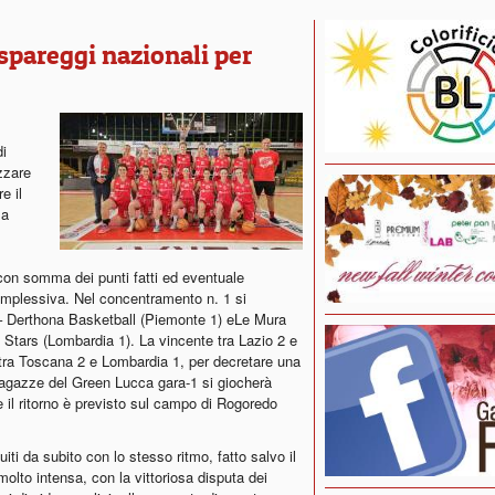
 spareggi nazionali per
di
zzare
e il
za
con somma dei punti fatti ed eventuale
complessiva. Nel concentramento n. 1 si
 – Derthona Basketball (Piemonte 1) eLe Mura
Stars (Lombardia 1). La vincente tra Lazio 2 e
e tra Toscana 2 e Lombardia 1, per decretare una
ragazze del Green Lucca gara-1 si giocherà
 il ritorno è previsto sul campo di Rogoredo
ti da subito con lo stesso ritmo, fatto salvo il
olto intensa, con la vittoriosa disputa dei