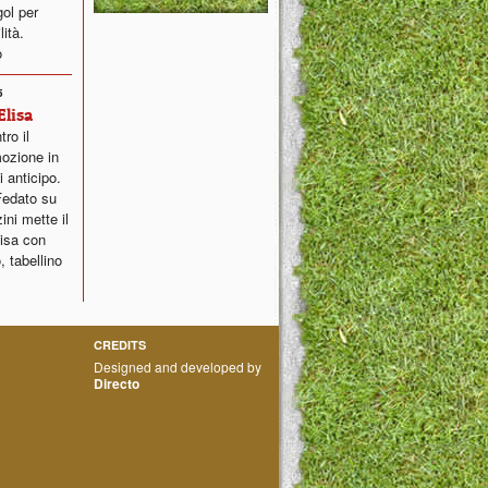
ol per
ità.
o
5
Elisa
ro il
mozione in
 anticipo.
Fedato su
ini mette il
lisa con
 tabellino
CREDITS
Designed and developed by
Directo