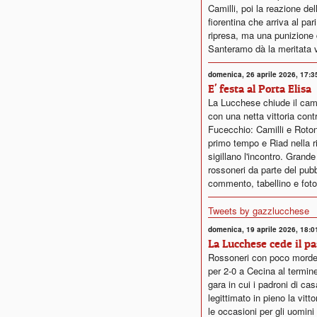
Camilli, poi la reazione de
fiorentina che arriva al pari
ripresa, ma una punizione 
Santeramo dà la meritata vi
domenica, 26 aprile 2026, 17:3
E' festa al Porta Elisa
La Lucchese chiude il cam
con una netta vittoria contr
Fucecchio: Camilli e Roto
primo tempo e Riad nella r
sigillano l'incontro. Grande
rossoneri da parte del pubb
commento, tabellino e foto
Tweets by gazzlucchese
domenica, 19 aprile 2026, 18:0
La Lucchese cede il pa
Rossoneri con poco mord
per 2-0 a Cecina al termin
gara in cui i padroni di ca
legittimato in pieno la vitt
le occasioni per gli uomini