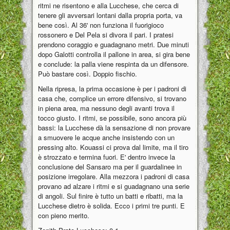
ritmi ne risentono e alla Lucchese, che cerca di
tenere gli avversari lontani dalla propria porta, va
bene così. Al 36' non funziona il fuorigioco
rossonero e Del Pela si divora il pari. I pratesi
prendono coraggio e guadagnano metri. Due minuti
dopo Galotti controlla il pallone in area, si gira bene
e conclude: la palla viene respinta da un difensore.
Può bastare così. Doppio fischio.
Nella ripresa, la prima occasione è per i padroni di
casa che, complice un errore difensivo, si trovano
in piena area, ma nessuno degli avanti trova il
tocco giusto. I ritmi, se possibile, sono ancora più
bassi: la Lucchese dà la sensazione di non provare
a smuovere le acque anche insistendo con un
pressing alto. Kouassi ci prova dal limite, ma il tiro
è strozzato e termina fuori. E' dentro invece la
conclusione del Sansaro ma per il guardalinee in
posizione irregolare. Alla mezzora i padroni di casa
provano ad alzare i ritmi e si guadagnano una serie
di angoli. Sul finire è tutto un batti e ribatti, ma la
Lucchese dietro è solida. Ecco i primi tre punti. E
con pieno merito.