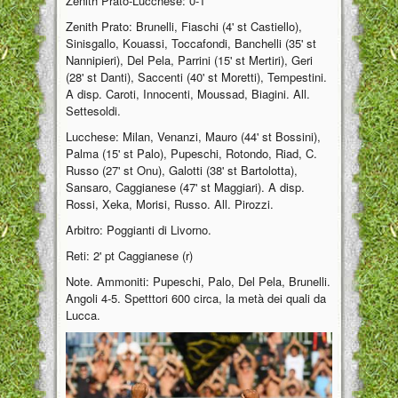
Zenith Prato-Lucchese: 0-1
Zenith Prato: Brunelli, Fiaschi (4' st Castiello),
Sinisgallo, Kouassi, Toccafondi, Banchelli (35' st
Nannipieri), Del Pela, Parrini (15' st Mertiri), Geri
(28' st Danti), Saccenti (40' st Moretti), Tempestini.
A disp. Caroti, Innocenti, Moussad, Biagini. All.
Settesoldi.
Lucchese: Milan, Venanzi, Mauro (44' st Bossini),
Palma (15' st Palo), Pupeschi, Rotondo, Riad, C.
Russo (27' st Onu), Galotti (38' st Bartolotta),
Sansaro, Caggianese (47' st Maggiari). A disp.
Rossi, Xeka, Morisi, Russo. All. Pirozzi.
Arbitro: Poggianti di Livorno.
Reti: 2' pt Caggianese (r)
Note. Ammoniti: Pupeschi, Palo, Del Pela, Brunelli.
Angoli 4-5. Spetttori 600 circa, la metà dei quali da
Lucca.