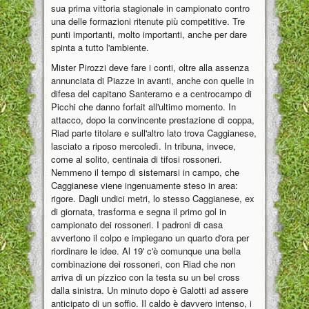
sua prima vittoria stagionale in campionato contro
una delle formazioni ritenute più competitive. Tre
punti importanti, molto importanti, anche per dare
spinta a tutto l'ambiente.
Mister Pirozzi deve fare i conti, oltre alla assenza
annunciata di Piazze in avanti, anche con quelle in
difesa del capitano Santeramo e a centrocampo di
Picchi che danno forfait all'ultimo momento. In
attacco, dopo la convincente prestazione di coppa,
Riad parte titolare e sull'altro lato trova Caggianese,
lasciato a riposo mercoledì. In tribuna, invece,
come al solito, centinaia di tifosi rossoneri.
Nemmeno il tempo di sistemarsi in campo, che
Caggianese viene ingenuamente steso in area:
rigore. Dagli undici metri, lo stesso Caggianese, ex
di giornata, trasforma e segna il primo gol in
campionato dei rossoneri. I padroni di casa
avvertono il colpo e impiegano un quarto d'ora per
riordinare le idee. Al 19' c'è comunque una bella
combinazione dei rossoneri, con Riad che non
arriva di un pizzico con la testa su un bel cross
dalla sinistra. Un minuto dopo è Galotti ad assere
anticipato di un soffio. Il caldo è davvero intenso, i