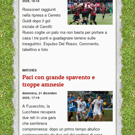
2026, 18:18
Rossoneri raggiunti
nella ripresa a Cerreto
Guidi dopo il gol
iniziale di Camilli:
Russo coglie un palo ma non basta per portare a
casa i tre punti e guadagnare terreno sulle
inseguitrici. Espulso Del Rosso. Commento,
tabellino e foto
MATCHES
Pari con grande spavento e
troppe amnesie
domenica, 21 dicembre
2025, 17:19
A Fucecchio, la
Lucchese recupera
due reti in una gara
che sembrava
compromessa: dopo un primo tempo abulico
contrassegnato da due gol dei padroni di casa,