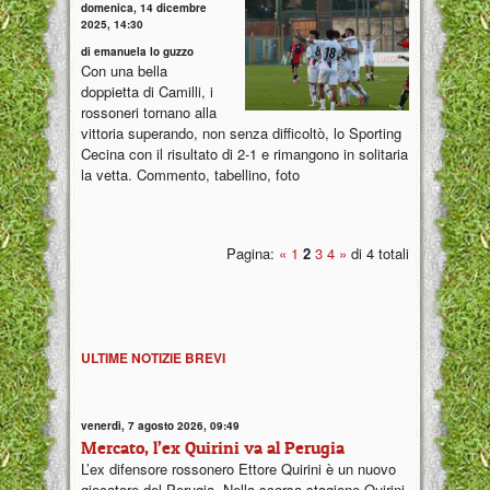
domenica, 14 dicembre
2025, 14:30
di emanuela lo guzzo
Con una bella
doppietta di Camilli, i
rossoneri tornano alla
vittoria superando, non senza difficoltò, lo Sporting
Cecina con il risultato di 2-1 e rimangono in solitaria
la vetta. Commento, tabellino, foto
Pagina:
«
1
2
3
4
»
di 4 totali
ULTIME NOTIZIE BREVI
venerdì, 7 agosto 2026, 09:49
Mercato, l’ex Quirini va al Perugia
L’ex difensore rossonero Ettore Quirini è un nuovo
giocatore del Perugia. Nella scorsa stagione Quirini