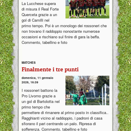
La Lucchese supera
di misura il Real Forte
Querceta grazie a un
gol di Camilli nel
primo tempo. Poi è un monologo dei rossoneri che
non trovano il raddoppio nonostante numerose
occasioni e rischiano sul finire di gara la beffa.
Commento, tabellino e foto
MATCHES
Finalmente i tre punti
domenica, 11 gennaio
2026, 16:39
I rossoneri battono la
Pro Livorno grazie a
un gol di Bartolotta nel
primo tempo che
permettere di rimanere al primo posto in classifica..
Ragghianti vicino al raddoppio, i padroni di casa
sfiorano il pari centrando un palo. Ripresa di
sofferenza. Commento, tabellino e foto