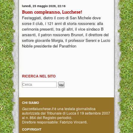
lunedì, 25 maggio 2026, 22:16
Buon compleanno, Lucchese!
Festeggiati, dietro il coro di San Michele dove
sorse il club, i 121 anni di storia rossonera: alla
cerimonia presenti, tra gli altri, il vice sindaco B
arsasnti, il patron rossonero Brunori, il direttore del
settore giovanile Morgia, il professor Sereni e Lucio
Nobile presidente del Panathlon
RICERCA NEL SITO
CHI SIAMO
Gazzettalucchese.it
è una testata giornalistica
autorizzata dal Tribunale di Lucca il 19 settembre 2007
al n. 864 del Registro periodici.
Direttore responsabile: Fabrizio Vincenti.
COPYRIGHT