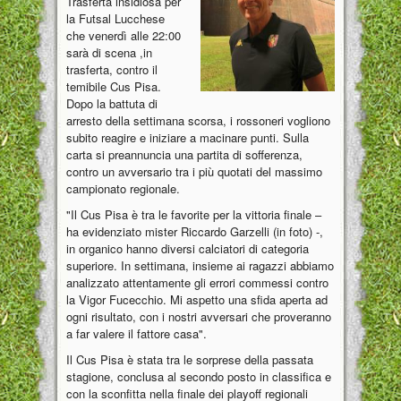
Trasferta insidiosa per
la Futsal Lucchese
che venerdì alle 22:00
sarà di scena ,in
trasferta, contro il
temibile Cus Pisa.
Dopo la battuta di
arresto della settimana scorsa, i rossoneri vogliono
subito reagire e iniziare a macinare punti. Sulla
carta si preannuncia una partita di sofferenza,
contro un avversario tra i più quotati del massimo
campionato regionale.
"Il Cus Pisa è tra le favorite per la vittoria finale –
ha evidenziato mister Riccardo Garzelli (in foto) -,
in organico hanno diversi calciatori di categoria
superiore. In settimana, insieme ai ragazzi abbiamo
analizzato attentamente gli errori commessi contro
la Vigor Fucecchio. Mi aspetto una sfida aperta ad
ogni risultato, con i nostri avversari che proveranno
a far valere il fattore casa".
Il Cus Pisa è stata tra le sorprese della passata
stagione, conclusa al secondo posto in classifica e
con la sconfitta nella finale dei playoff regionali