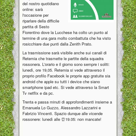
del nostro quotidiano
online: sarà
l'occasione per
riparlare della difficile
partita di Sesto
Fiorentino dove la Lucchese ha colto un punto al
termine di una gara molto combattuta che ha visto
rosicchiare due punti dalla Zenith Prato.
La trasmissione sarà visibile anche sui canali di
Retemia che trasmette le partite della squadra
rossonera. L'orario e il giorno sono sempre i soliti:
lunedì, ore 19,05. Retemia si vede attraverso il
proprio profilo Facebook le proprie app gratuite sia
android che apple su tutti i device che siano
smartphone ipad etc. Si vede attraverso la Smart
Tv netflix e da pc.
Trenta e passa minuti di approfondimenti insieme a
Emanuela Lo Guzzo, Alessandro Lazzarini e
Fabrizio Vincenti. Spazio dunque alle vicende
rossonere: lunedì alle ⏰19.05: non mancate!