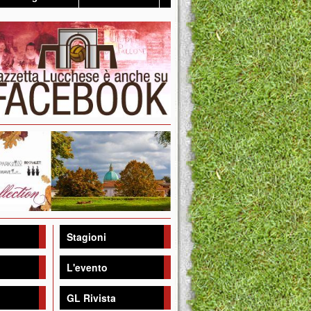
Stagioni
L'evento
GL Rivista