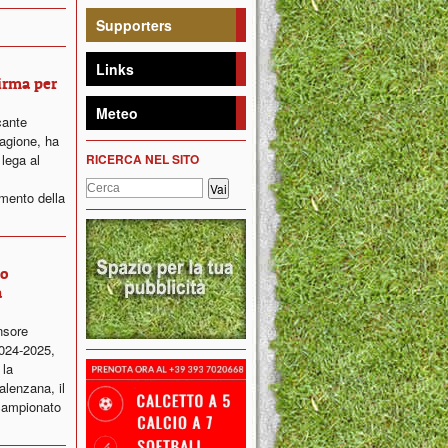
Supporters
Links
firma per
Meteo
cante
agione, ha
 lega al
RICERCA NEL SITO
imento della
ro
a
nsore
2024-2025,
 la
alenzana, il
campionato