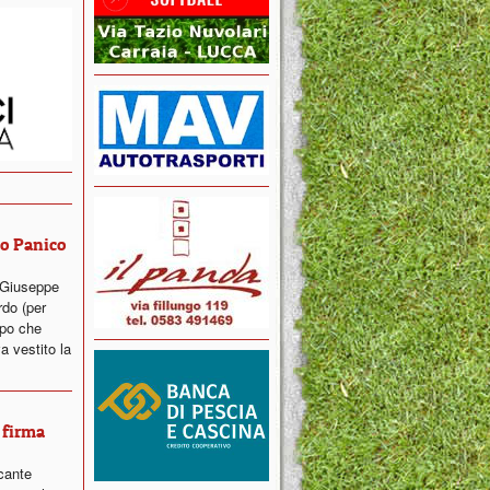
ro Panico
 Giuseppe
rdo (per
opo che
a vestito la
 firma
cante