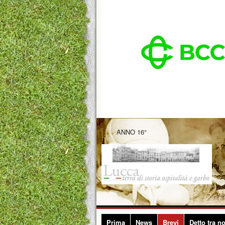
ANNO 16°
Prima
News
Brevi
Detto tra no