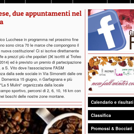
ese, due appuntamenti nel
a
tico Lucchese in programma nel prossimo fine
anno sono circa 70 le marce che compongono il
i nuova costituzione! Ci si iscrive direttamente
e a prezzi più che popolari (3€ iscritti al Trofeo
1/2014) ed è previsto un premio di partecipazione
no, a S. Vito dove l'associazione FASM
za dalla sede sociale in Via Simonetti dalle ore
km. Domenica 15 giugno, n Garfagnana e più
"La 5 Mulini" organizzata dalla locale
 campo sportivo, percorsi di 2, 6, 10, 16 km con
 nei boschi delle nostre zone montane.
Calendario e risultati
Classifica
Promossi & Bocciati