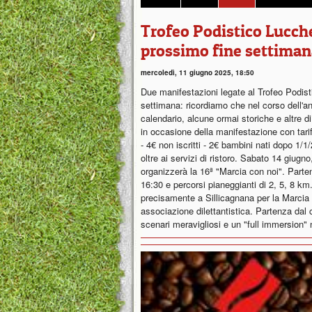
Trofeo Podistico Lucch
prossimo fine settiman
mercoledì, 11 giugno 2025, 18:50
Due manifestazioni legate al Trofeo Podis
settimana: ricordiamo che nel corso dell'
calendario, alcune ormai storiche e altre d
in occasione della manifestazione con tariff
- 4€ non iscritti - 2€ bambini nati dopo 1/
oltre ai servizi di ristoro. Sabato 14 giug
organizzerà la 16ª "Marcia con noi". Parten
16:30 e percorsi pianeggianti di 2, 5, 8 
precisamente a Sillicagnana per la Marcia 
associazione dilettantistica. Partenza dal
scenari meravigliosi e un "full immersion"