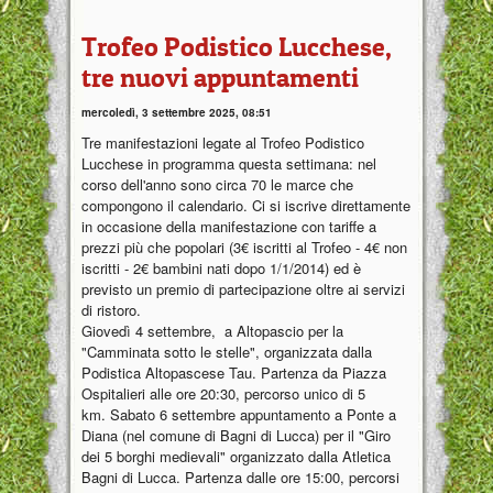
Trofeo Podistico Lucchese,
tre nuovi appuntamenti
mercoledì, 3 settembre 2025, 08:51
Tre manifestazioni legate al Trofeo Podistico
Lucchese in programma questa settimana: nel
corso dell'anno sono circa 70 le marce che
compongono il calendario. Ci si iscrive direttamente
in occasione della manifestazione con tariffe a
prezzi più che popolari (3€ iscritti al Trofeo - 4€ non
iscritti - 2€ bambini nati dopo 1/1/2014) ed è
previsto un premio di partecipazione oltre ai servizi
di ristoro.
Giovedì 4 settembre, a Altopascio per la
"Camminata sotto le stelle", organizzata dalla
Podistica Altopascese Tau. Partenza da Piazza
Ospitalieri alle ore 20:30, percorso unico di 5
km. Sabato 6 settembre appuntamento a Ponte a
Diana (nel comune di Bagni di Lucca) per il "Giro
dei 5 borghi medievali" organizzato dalla Atletica
Bagni di Lucca. Partenza dalle ore 15:00, percorsi