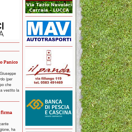
ro Panico
 Giuseppe
rdo (per
opo che
a vestito la
 firma
cante
gione, ha