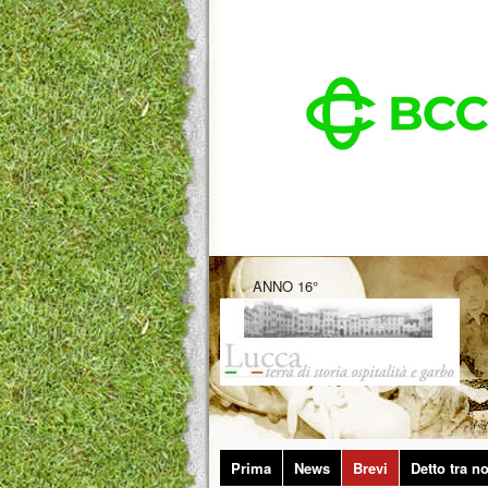
ANNO 16°
Prima
News
Brevi
Detto tra no