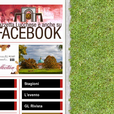
Stagioni
L'evento
GL Rivista