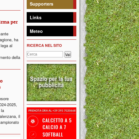
Supporters
Links
firma per
Meteo
cante
agione, ha
 lega al
RICERCA NEL SITO
imento della
ro
a
nsore
2024-2025,
 la
alenzana, il
campionato