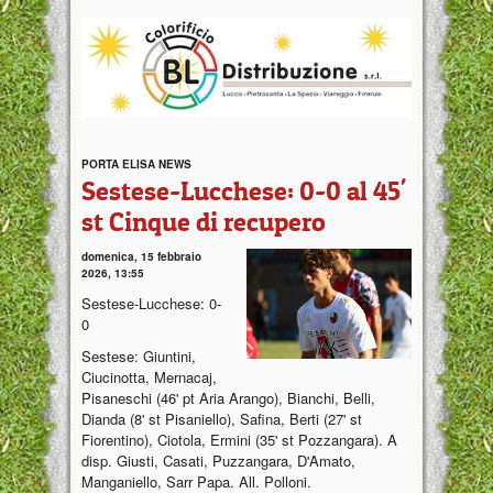
PORTA ELISA NEWS
Sestese-Lucchese: 0-0 al 45'
st Cinque di recupero
domenica, 15 febbraio
2026, 13:55
Sestese-Lucchese: 0-
0
Sestese: Giuntini,
Ciucinotta, Mernacaj,
Pisaneschi (46' pt Aria Arango), Bianchi, Belli,
Dianda (8' st Pisaniello), Safina, Berti (27' st
Fiorentino), Ciotola, Ermini (35' st Pozzangara). A
disp. Giusti, Casati, Puzzangara, D'Amato,
Manganiello, Sarr Papa. All. Polloni.