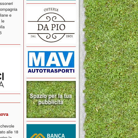
ossoneri
 compagnia
liane e
 le
lla
6
uova
ichevole
ato alle 18
ntro la