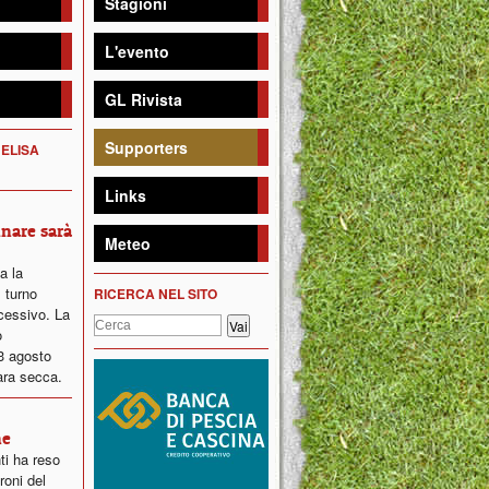
Stagioni
L'evento
GL Rivista
Supporters
 ELISA
Links
inare sarà
Meteo
ta la
 turno
RICERCA NEL SITO
ccessivo. La
o
23 agosto
ara secca.
ne
ti ha reso
roni del