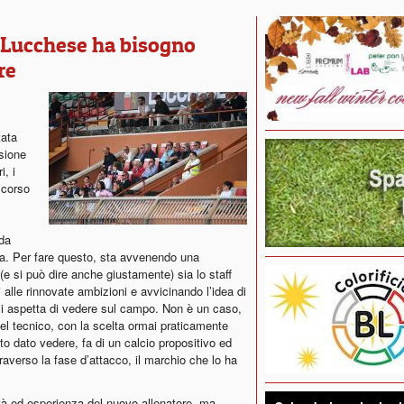
a Lucchese ha bisogno
re
tata
sione
i, i
l corso
 da
ta. Per fare questo, sta avvenendo una
e si può dire anche giustamente) sia lo staff
 alle rinnovate ambizioni e avvicinando l’idea di
 si aspetta di vedere sul campo. Non è un caso,
del tecnico, con la scelta ormai praticamente
to dato vedere, fa di un calcio propositivo ed
traverso la fase d’attacco, il marchio che lo ha
 ed esperienza del nuovo allenatore, ma