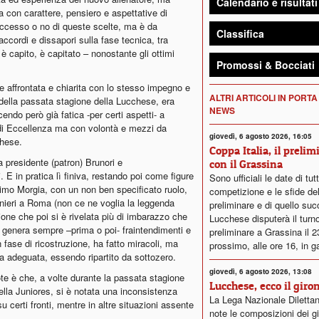
Calendario e risultati
 con carattere, pensiero e aspettative di
successo o no di queste scelte, ma è da
Classifica
accordi e dissapori sulla fase tecnica, tra
 capito, è capitato – nonostante gli ottimi
Promossi & Bocciati
e affrontata e chiarita con lo stesso impegno e
ALTRI ARTICOLI IN PORTA
della passata stagione della Lucchese, era
NEWS
ndo però già fatica -per certi aspetti- a
di Eccellenza ma con volontà e mezzi da
giovedì, 6 agosto 2026, 16:05
chese.
Coppa Italia, il prelim
a presidente (patron) Brunori e
con il Grassina
E in pratica lì finiva, restando poi come figure
Sono ufficiali le date di tut
simo Morgia, con un non ben specificato ruolo,
competizione e le sfide del
nieri a Roma (non ce ne voglia la leggenda
preliminare e di quello su
one che poi si è rivelata più di imbarazzo che
Lucchese disputerà il turn
, genera sempre –prima o poi- fraintendimenti e
preliminare a Grassina il 
in fase di ricostruzione, ha fatto miracoli, ma
prossimo, alle ore 16, in g
a adeguata, essendo ripartito da sottozero.
giovedì, 6 agosto 2026, 13:08
ote è che, a volte durante la passata stagione
Lucchese, ecco il giro
 della Juniores, si è notata una inconsistenza
La Lega Nazionale Dilettan
u certi fronti, mentre in altre situazioni assente
note le composizioni dei gi