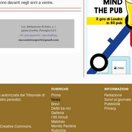
anno davanti negli anni a venire.
RUBRICHE
INFORMAZIONI
a autorizzata dal Tribunale di
Prima
Redazione
tro periodici.
News
Scrivi al giornale
Brevi
Pubblicità
Detto tra noi
Privacy
Galleria
I 90 minuti
Matches
Mondo Pantera
 Creative Commons
.
Rubriche