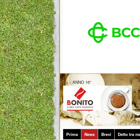
ANNO 16°
Prima
News
Brevi
Detto tra no