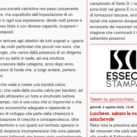
campionato di Serie D: i r
i una società calcistica non passi unicamente
sono finiti nel girone E in
te, ma soprattutto dall’impostazione di un
di formazioni toscane, emi
in ogni sua espressione, dando ruoli precisi e
laziali che saranno dunque
erso titolo e con diverse capacità, ricoprono i
avversarie dei rossoneri ne
preposti.
stagione che comincerà il 
settembre prossimo
arrivare agli obiettivi da tutti sognati e –grazie
 da molti particolari che piccoli non sono, che
ogio, che vanno dalla presenza di un dirigente
rni su sette in sede, ad una struttura
crescere della categoria, anno dopo anno,
sioni di fondo che, a lungo andare, portano
e.
che vada a creare una società calcio
rio, che vada dalla scuola calcio per bambini, ad
o attraverso un forte e strutturato settore
Tweets by gazzlucchese
 tempo, non è una cosa che si improvvisi o che
rse economiche adeguate e reperendo le
giovedì, 6 agosto 2026, 12:46
Lucchese, sabato la n
so di sviluppo che parte dalla chiarezza e
amichevole
turazione di crescita e consapevolezza, oltre
Resa nota la prossima am
erritorio e con quanti sul territorio operano in
dei rossoneri che sarà sab
 di reciproca incomprensione che sono passati,
allo stadio di Saltocchio co
troppi fallimenti che hanno visto costantemente