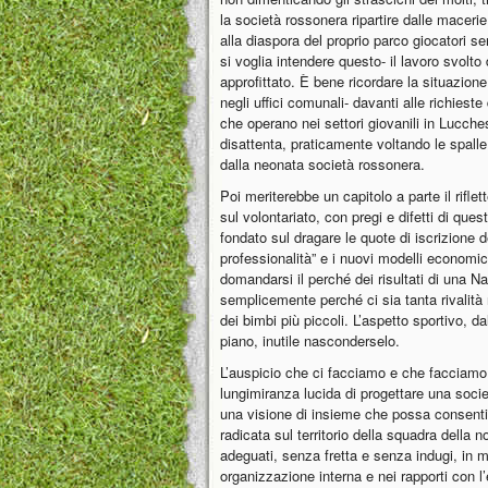
la società rossonera ripartire dalle maceri
alla diaspora del proprio parco giocatori 
si voglia intendere questo- il lavoro svolto
approfittato. È bene ricordare la situazion
negli uffici comunali- davanti alle richieste 
che operano nei settori giovanili in Lucch
disattenta, praticamente voltando le spalle 
dalla neonata società rossonera.
Poi meriterebbe un capitolo a parte il rifle
sul volontariato, con pregi e difetti di qu
fondato sul dragare le quote di iscrizione
professionalità” e i nuovi modelli economici
domandarsi il perché dei risultati di una N
semplicemente perché ci sia tanta rivalità n
dei bimbi più piccoli. L’aspetto sportivo, da
piano, inutile nasconderselo.
L’auspicio che ci facciamo e che facciamo,
lungimiranza lucida di progettare una soci
una visione di insieme che possa consentir
radicata sul territorio della squadra della 
adeguati, senza fretta e senza indugi, in 
organizzazione interna e nei rapporti con l’