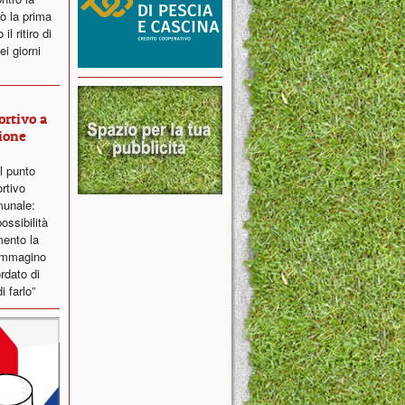
ò la prima
l ritiro di
i giorni
ortivo a
ione
il punto
ortivo
munale:
ossibilità
ento la
 immagino
ordato di
i farlo”