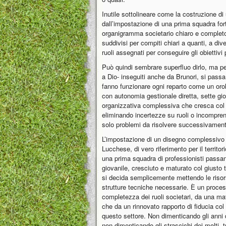
Inutile sottolineare come la costruzione d
dall’impostazione di una prima squadra for
organigramma societario chiaro e completo 
suddivisi per compiti chiari a quanti, a div
ruoli assegnati per conseguire gli obiettivi 
Può quindi sembrare superfluo dirlo, ma per 
a Dio- inseguiti anche da Brunori, si passa
fanno funzionare ogni reparto come un orol
con autonomia gestionale diretta, sette gio
organizzativa complessiva che cresca col 
eliminando incertezze su ruoli o incompren
solo problemi da risolvere successivament
L’impostazione di un disegno complessivo 
Lucchese, di vero riferimento per il territo
una prima squadra di professionisti passand
giovanile, cresciuto e maturato col giusto
si decida semplicemente mettendo le riso
strutture tecniche necessarie. È un proces
completezza dei ruoli societari, da una ma
che da un rinnovato rapporto di fiducia col t
questo settore. Non dimenticando gli anni
non dimenticando gli strascichi dei molti, 