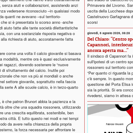
Primavera del Livorno. Sar
e, senza aiuti e collaborazioni, assistendo anzi
uscita della Lucchese dopo i
senza vedersene riconosciuto –in qualsiasi modo
Castelnuovo Garfagnana de
 da quanti ne avevano –sul territorio-
scorsi
e che si è presentata lo scorso anno -anche
di aiuto fatte alle tante società dilettantistiche
esia, con una sostanziale risposta negativa o
giovedì, 6 agosto 2026, 08:28
Del Chiaro: "Centro sp
alla richiesta di aiuto, accoratamente fatta
Capannori, interlocuz
ancora aperta ma..."
ttere come una volta il calcio giovanile si basava
Il sindaco di Capannori fa 
esta modalità, mentre ora è quasi esclusivamente
sull'ipotesi di un centro sp
 dei ragazzi, dovendo sostenere le “nuove
rossonero sul territorio co
 di sfruttamento del calcio. Inutile poi
“Per quanto ci riguarda la p
azionale che non va più ai mondiali o anche
c'è sempre. In questo mom
el settore giovanile, soprattutto nella fascia
questione del Porta Elisa
lla serie A alle scuole calcio, è in terzo-quarto
sia la priorità. Si era conc
rivedersi, siamo in attesa d
 è che patron Brunori abbia la pazienza e la
età oltre che una squadra rossonera, utilizzando
e una crescita equilibrata, sostenibile, ben
nostra città. E tutto questo nei modi e nei tempi
modo da avere nella chiarezza della propria
esterno, la forza necessaria per affrontare le