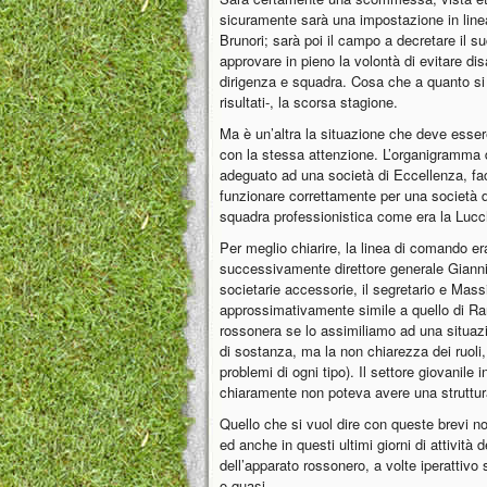
sicuramente sarà una impostazione in linea
Brunori; sarà poi il campo a decretare il 
approvare in pieno la volontà di evitare dis
dirigenza e squadra. Cosa che a quanto si è
risultati-, la scorsa stagione.
Ma è un’altra la situazione che deve esser
con la stessa attenzione. L’organigramma 
adeguato ad una società di Eccellenza, face
funzionare correttamente per una società 
squadra professionistica come era la Luc
Per meglio chiarire, la linea di comando er
successivamente direttore generale Gianni. 
societarie accessorie, il segretario e Mas
approssimativamente simile a quello di Ra
rossonera se lo assimiliamo ad una situazi
di sostanza, ma la non chiarezza dei ruoli
problemi di ogni tipo). Il settore giovanile 
chiaramente non poteva avere una struttur
Quello che si vuol dire con queste brevi n
ed anche in questi ultimi giorni di attività
dell’apparato rossonero, a volte iperattivo s
o quasi.