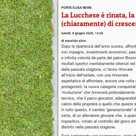
PORTA ELISA NEWS
La Lucchese è rinata, l
(chiaramente) di cresce
lunedì, 8 giugno 2026, 14:30
di maurizio silva
Dopo la ripartenza dell’anno scorso, affron
con impegno, investimenti economici, pas
e infinita volontà da parte del patron Brunor
risultati sportivi meritatamente ottenuti ne
della passata stagione, ci fanno ritrovare
all’inizio dell’estate, con una rinnovata
aspettativa di affrontare, ancora una volta
protagonisti, la nuova categoria conquista
“rivoluzione” che rinnoverà profondamente (
tecnico, che il parco giocatori, adeguandoli
calcio della proprietà a quello che questa
in tutto questo, il cambio “generazionale” 
certa, di un allenatore giovane che, a quan
impositivo, votato al controllo del gioco at
distinto nella passata stagione.
Sarà certamente una scommessa, vista età