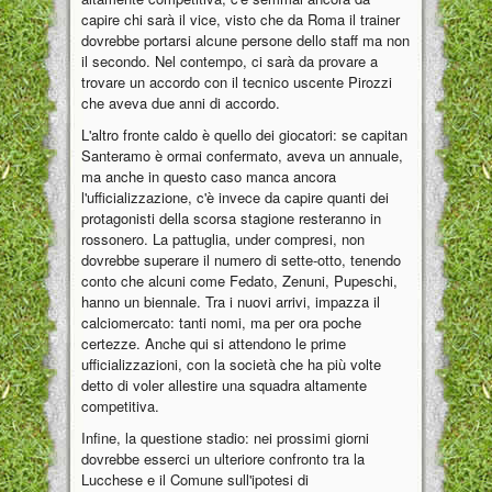
capire chi sarà il vice, visto che da Roma il trainer
dovrebbe portarsi alcune persone dello staff ma non
il secondo. Nel contempo, ci sarà da provare a
trovare un accordo con il tecnico uscente Pirozzi
che aveva due anni di accordo.
L'altro fronte caldo è quello dei giocatori: se capitan
Santeramo è ormai confermato, aveva un annuale,
ma anche in questo caso manca ancora
l'ufficializzazione, c'è invece da capire quanti dei
protagonisti della scorsa stagione resteranno in
rossonero. La pattuglia, under compresi, non
dovrebbe superare il numero di sette-otto, tenendo
conto che alcuni come Fedato, Zenuni, Pupeschi,
hanno un biennale. Tra i nuovi arrivi, impazza il
calciomercato: tanti nomi, ma per ora poche
certezze. Anche qui si attendono le prime
ufficializzazioni, con la società che ha più volte
detto di voler allestire una squadra altamente
competitiva.
Infine, la questione stadio: nei prossimi giorni
dovrebbe esserci un ulteriore confronto tra la
Lucchese e il Comune sull'ipotesi di