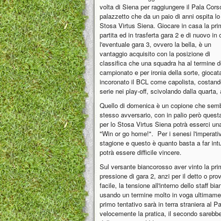
volta di Siena per raggiungere il Pala Corso
palazzetto che da un paio di anni ospita lo
Stosa Virtus Siena. Giocare in casa la pr
partita ed in trasferta gara 2 e di nuovo in
l'eventuale gara 3, ovvero la bella, è un
vantaggio acquisito con la posizione di
classifica che una squadra ha al termine de
campionato e per ironia della sorte, giocat
incoronato il BCL come capolista, costando 
serie nei play-off, scivolando dalla quarta,
Quello di domenica è un copione che sembr
stesso avversario, con in palio però questa
per lo Stosa Virtus Siena potrà esserci un
"Win or go home!". Per i senesi l'imperativ
stagione e questo è quanto basta a far intui
potrà essere difficile vincere.
Sul versante biancorosso aver vinto la prima
pressione di gara 2, anzi per il detto o pro
facile, la tensione all'interno dello staff 
usando un termine molto in voga ultimamen
primo tentativo sarà in terra straniera al P
velocemente la pratica, il secondo sarebbe