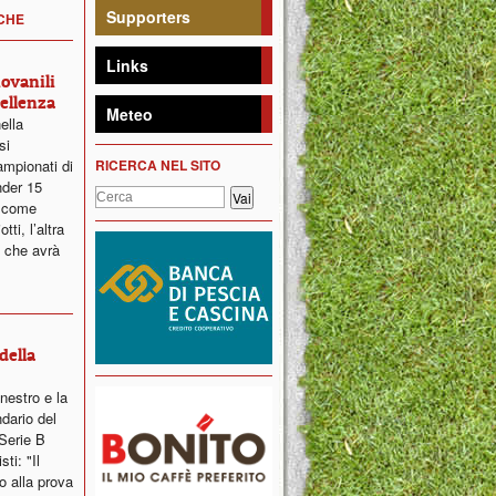
Supporters
ICHE
Links
iovanili
ellenza
Meteo
ella
si
ampionati di
RICERCA NEL SITO
nder 15
a come
ti, l’altra
 che avrà
della
nestro e la
dario del
Serie B
ti: "Il
o alla prova