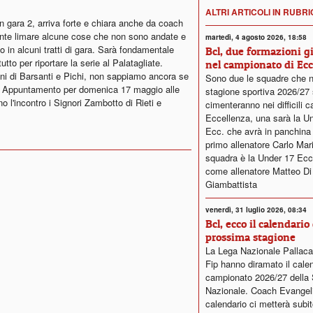
ALTRI ARTICOLI IN RUBR
con gara 2, arriva forte e chiara anche da coach
ente limare alcune cose che non sono andate e
martedì, 4 agosto 2026, 18:58
o in alcuni tratti di gara. Sarà fondamentale
Bcl, due formazioni g
tto per riportare la serie al Palatagliate.
nel campionato di Ecc
oni di Barsanti e Pichi, non sappiamo ancora se
Sono due le squadre che n
". Appuntamento per domenica 17 maggio alle
stagione sportiva 2026/27 
o l'incontro i Signori Zambotto di Rieti e
cimenteranno nei difficili c
Eccellenza, una sarà la U
Ecc. che avrà in panchin
primo allenatore Carlo Mariot
squadra è la Under 17 Ecc
come allenatore Matteo Di
Giambattista
venerdì, 31 luglio 2026, 08:34
Bcl, ecco il calendario 
prossima stagione
La Lega Nazionale Pallaca
Fip hanno diramato il calen
campionato 2026/27 della 
Nazionale. Coach Evangelis
calendario ci metterà subit