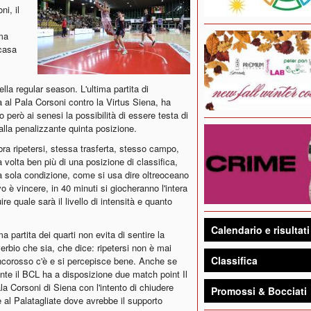
ni, il
ima
 casa
lla regular season. L'ultima partita di
a al Pala Corsoni contro la Virtus Siena, ha
però ai senesi la possibilità di essere testa di
 alla penalizzante quinta posizione.
a ripetersi, stessa trasferta, stesso campo,
 volta ben più di una posizione di classifica,
a sola condizione, come si usa dire oltreoceano
o è vincere, in 40 minuti si giocheranno l'intera
re quale sarà il livello di intensità e quanto
Calendario e risultati
 partita dei quarti non evita di sentire la
verbio che sia, che dice: ripetersi non è mai
Classifica
biancorosso c'è e si percepisce bene. Anche se
te il BCL ha a disposizione due match point Il
ala Corsoni di Siena con l'intento di chiudere
Promossi & Bocciati
 al Palatagliate dove avrebbe il supporto