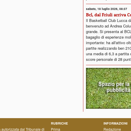
sabato, 18 luglio 2026, 08:37
Bcl, dal Friuli arriva 
Il Basketball Club Lucca dà
benvenuto ad Andrea Colus
grande. Si presenta al BC
bagaglio di esperienze mol
importante: ha all'attivo ol
partite realizzando ben 21
una media di 6,3 a partita 
score personale di 28 punt
RUBRICHE
INFORMAZIONI
a autorizzata dal Tribunale di
Prima
Redazione