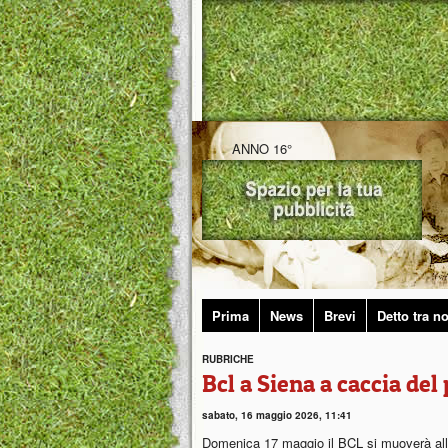
ANNO 16°
Prima
News
Brevi
Detto tra no
RUBRICHE
Bcl a Siena a caccia del
sabato, 16 maggio 2026, 11:41
Domenica 17 maggio il BCL si muoverà al