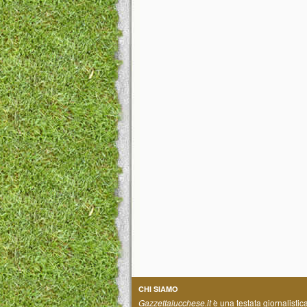
CHI SIAMO
Gazzettalucchese.it
è una testata giornalistic