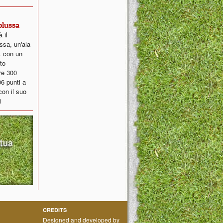
Colussa
 il
sa, un'ala
L con un
to
tre 300
06 punti a
con il suo
i
CREDITS
Designed and developed by