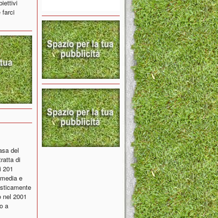
iettivi
 farci
asa del
ratta di
i 201
i media e
tisticamente
o nel 2001
o a