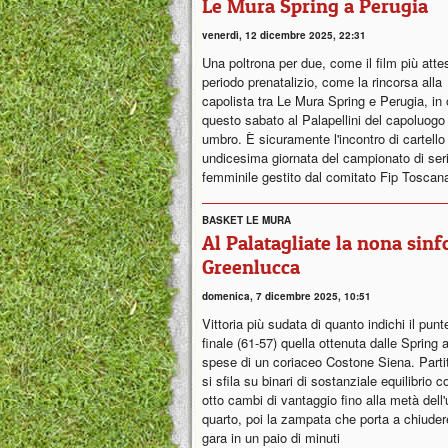
Le Mura Spring a Perugia
venerdì, 12 dicembre 2025, 22:31
Una poltrona per due, come il film più atte
periodo prenatalizio, come la rincorsa alla
capolista tra Le Mura Spring e Perugia, in
questo sabato al Palapellini del capoluogo
umbro. È sicuramente l'incontro di cartello
undicesima giornata del campionato di ser
femminile gestito dal comitato Fip Tosca
BASKET LE MURA
Al Palatagliate la nona sinf
Greenlucca
domenica, 7 dicembre 2025, 10:51
Vittoria più sudata di quanto indichi il punt
finale (61-57) quella ottenuta dalle Spring 
spese di un coriaceo Costone Siena. Parti
si sfila su binari di sostanziale equilibrio c
otto cambi di vantaggio fino alla metà dell'
quarto, poi la zampata che porta a chiuder
gara in un paio di minuti