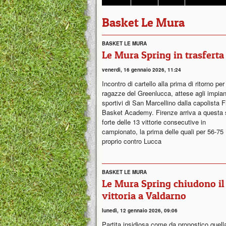
Basket Le Mura
BASKET LE MURA
Le Mura Spring in trasferta 
venerdì, 16 gennaio 2026, 11:24
Incontro di cartello alla prima di ritorno per
ragazze del Greenlucca, attese agli impian
sportivi di San Marcellino dalla capolista 
Basket Academy. Firenze arriva a questa 
forte delle 13 vittorie consecutive in
campionato, la prima delle quali per 56-75
proprio contro Lucca
BASKET LE MURA
Le Mura Spring chiudono il 
vittoria a Valdarno
lunedì, 12 gennaio 2026, 09:06
Partita insidiosa come da pronostico quell