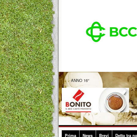
ANNO 16°
Prima
News
Brevi
Detto tra no