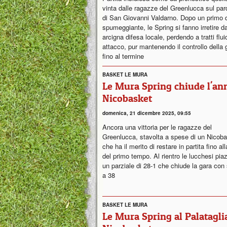
vinta dalle ragazze del Greenlucca sul par
di San Giovanni Valdarno. Dopo un primo 
spumeggiante, le Spring si fanno irretire da
arcigna difesa locale, perdendo a tratti fluid
attacco, pur mantenendo il controllo della 
fino al termine
BASKET LE MURA
Le Mura Spring chiude l'ann
Nicobasket
domenica, 21 dicembre 2025, 09:55
Ancora una vittoria per le ragazze del
Greenlucca, stavolta a spese di un Nicob
che ha il merito di restare in partita fino all
del primo tempo. Al rientro le lucchesi pi
un parziale di 28-1 che chiude la gara con 
a 38
BASKET LE MURA
Le Mura Spring al Palataglia