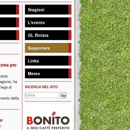
Stagioni
L'evento
GL Rivista
Supporters
Links
firma per
Meteo
cante
agione, ha
 lega al
RICERCA NEL SITO
imento della
ro
a