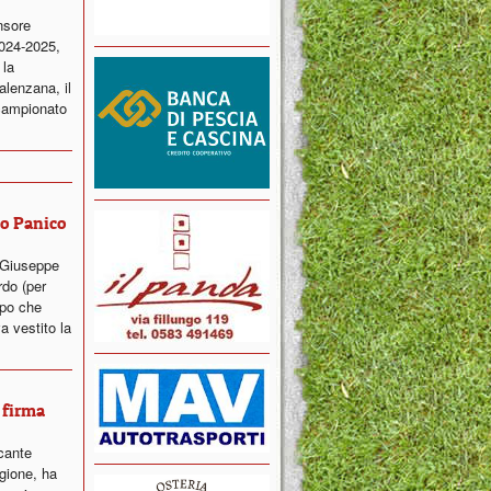
nsore
2024-2025,
 la
alenzana, il
campionato
ro Panico
 Giuseppe
rdo (per
opo che
a vestito la
 firma
cante
gione, ha