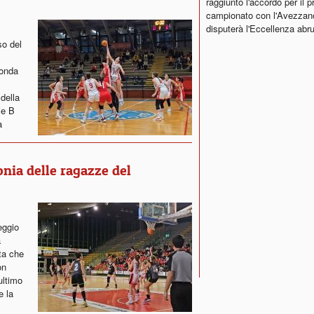
raggiunto l'accordo per il 
campionato con l'Avezzan
disputerà l'Eccellenza abr
so del
 onda
 della
ie B
na
onia delle ragazze del
eggio
a
ta che
on
ultimo
e la