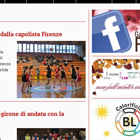
dalla capolista Firenze
 le
ti
Firenze
sfida
girone di andata con la
a