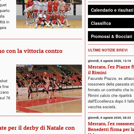
quet
Calendario e risultati
quarto
lla
ità in
Classifica
gara
Promossi & Bocciati
ULTIME NOTIZIE BREVI
o con la vittoria contro
giovedì, 6 agosto 2026, 13:19
Mercato, l'ex Piazze 
il Rimini
Facundo Piazze, ex attac
asket
rossonero della passata st
a fine
firmato un contratto che lo
azzano
Rimini calcio che ripartirà
sul 76
dall'Eccellenza dopo il fall
vecchia società.
giovedì, 6 agosto 2026, 08:33
Mercato, l'ex rossone
te per il derby di Natale con
Benedetti firma per l