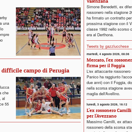
Valenzana
Simone Benedetti, ex dife
rossonero nella stagione 
derby
ha firmato un contratto per
ta una
prossima stagione con il V
llo
classe 1992 nello scorso 
sempre
era al Derthona.
no
Tweets by gazzlucchese
martedì, 4 agosto 2026, 08:36
Mercato, l'ex rossone
firma per il Foggia
 difficile campo di Perugia
L'ex attaccante rossonero
Panico ha raggiunto l'acco
due anni) con il Foggia, d
nlucca
nella scorsa stagione avev
ia che
maglia dell'Avellino.
, al
sce 55
lunedì, 3 agosto 2026, 16:12
L'ex rossonero Camilli
per l'Avezzano
Massimo Camilli, ex attac
rossonero della scorsa sta