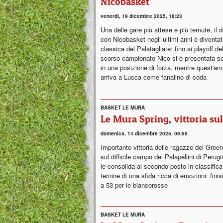
Nicobasket
venerdì, 19 dicembre 2025, 18:23
Una delle gare più attese e più temute, il 
con Nicobasket negli ultimi anni è diventa
classica del Palatagliate: fino ai playoff de
scorso campionato Nico si è presentata 
in una posizione di forza, mentre quest'an
arriva a Lucca come fanalino di coda
BASKET LE MURA
Le Mura Spring, vittoria sul
domenica, 14 dicembre 2025, 09:55
Importante vittoria delle ragazze del Gree
sul difficile campo del Palapellini di Perug
le consolida al secondo posto in classifica
ternine di una sfida ricca di emozioni: fini
a 53 per le biancorosse
BASKET LE MURA