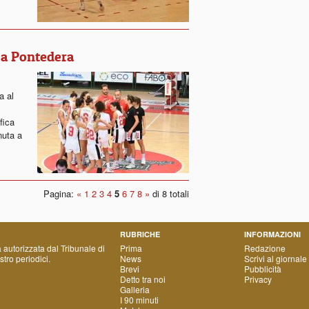
 a Pontedera
a al
fica
nuta a
Pagina:
«
1
2
3
4
5
6
7
8
»
di 8 totali
RUBRICHE
INFORMAZIONI
a autorizzata dal Tribunale di
Prima
Redazione
tro periodici.
News
Scrivi al giornale
Brevi
Pubblicità
Detto tra noi
Privacy
Galleria
I 90 minuti