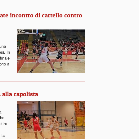
ate incontro di cartello contro
 una
si. In
finale
prio a
 alla capolista
g,
che
oltre
 la