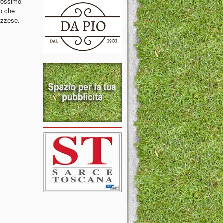
prossimo
o che
uzzese.